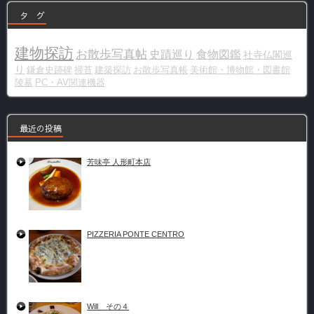
タ グ
建物探訪
お散歩写真帖
史蹟巡り
食物図鑑
社寺仏閣巡
り
鎌倉史跡碑
掃苔
建築探訪
お散歩写真帳
美術館・博物館・図書館
陵墓
PC・AV関連機器
最近の投稿
芳味亭 人形町本店
PIZZERIA PONTE CENTRO
Will その４