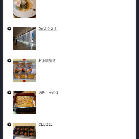
De’２０２３
村上開新堂
源氏 その３
CLUIZEL