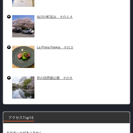
仙川の町並み その１４
La Prima Pagina その３
井の頭恩賜公園 その６
アクセスTop10
まだデータがありません。