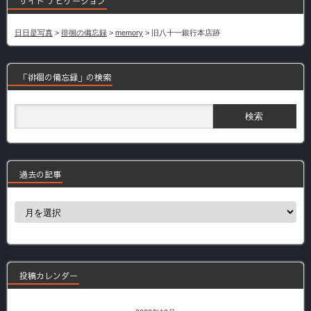
サイト ナビゲーション
日日是写真
>
徘徊の備忘録
>
memory
>
旧八十一銀行本店跡
「徘徊の備忘録」の検索
過去の記事
過
去
の
記
事
投稿カレンダー