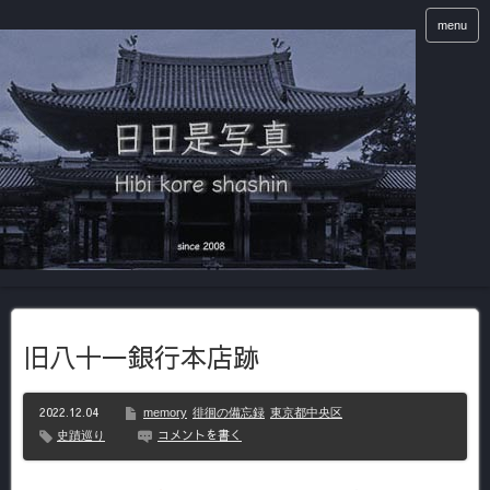
menu
旧八十一銀行本店跡
2022.12.04
memory
徘徊の備忘録
東京都中央区
コメントを書く
史蹟巡り