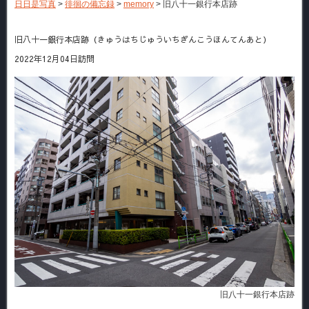
日日是写真
>
徘徊の備忘録
>
memory
>
旧八十一銀行本店跡
旧八十一銀行本店跡（きゅうはちじゅういちぎんこうほんてんあと）
2022年12月04日訪問
旧八十一銀行本店跡