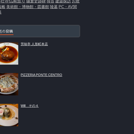
社寺仏閣巡り
鎌倉史跡碑
掃苔
建築探訪
お散
真帳
美術館・博物館・図書館
陵墓
PC・AV関
器
近の投稿
芳味亭 人形町本店
PIZZERIA PONTE CENTRO
Will その４