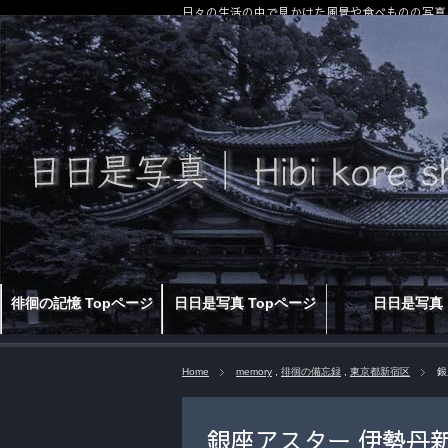
日々の生活の中で見かけた風景や食べものの写真
徘徊の記憶 Topページ
日日是写真 Topページ
日日是写真
Home
memory
,
徘徊の備忘録
,
東京都新宿区
銀
銀座アスター 伊勢丹