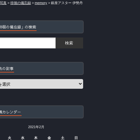
写真
>
徘徊の備忘録
>
memory
>
銀座アスター 伊勢丹
徘徊の備忘録」の検索
去の記事
稿カレンダー
2021年2月
火
水
木
金
土
日