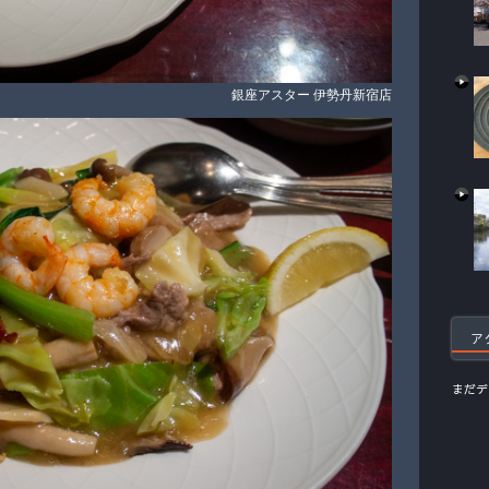
銀座アスター 伊勢丹新宿店
ア
まだデ