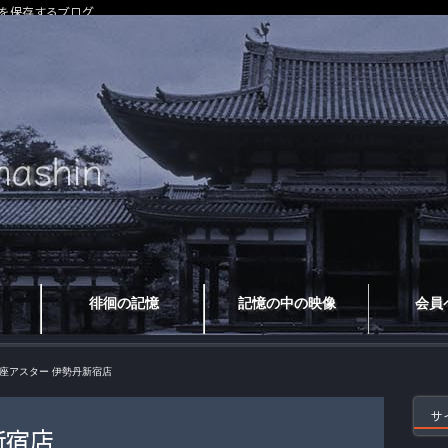
を保存するブログ
徘徊の記憶
記憶の中の映像
会員
座アスター 伊勢丹新宿店
サ
新宿店