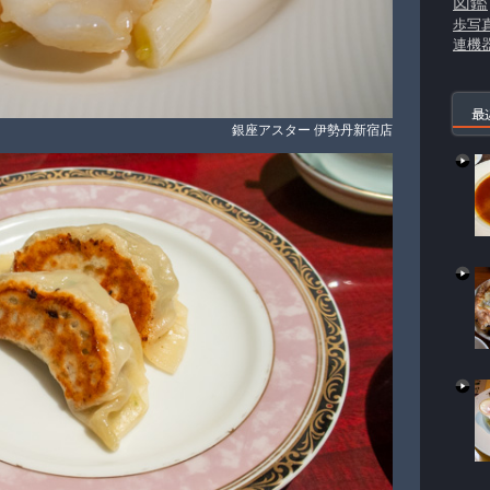
図鑑
歩写
連機
最
銀座アスター 伊勢丹新宿店