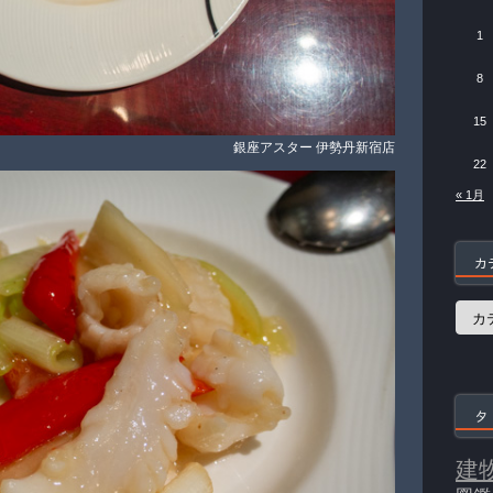
1
8
15
銀座アスター 伊勢丹新宿店
22
« 1月
カ
カ
テ
ゴ
リ
ー
タ
建