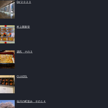
De’２０２３
村上開新堂
源氏 その３
CLUIZEL
仙川の町並み その１４