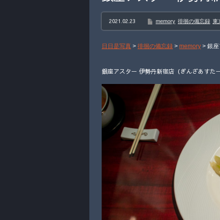
2021.02.23
memory
徘徊の備忘録
東
日日是写真
>
徘徊の備忘録
>
memory
>
銀座
銀座アスター 伊勢丹新宿店（ぎんざあすたー 