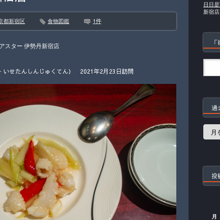
日日是
新宿店
1件
京都新宿区
食物図鑑
「
アスター 伊勢丹新宿店
いせたんしんじゅくてん） 2021年2月23日訪問
過
過
去
の
記
事
投
月