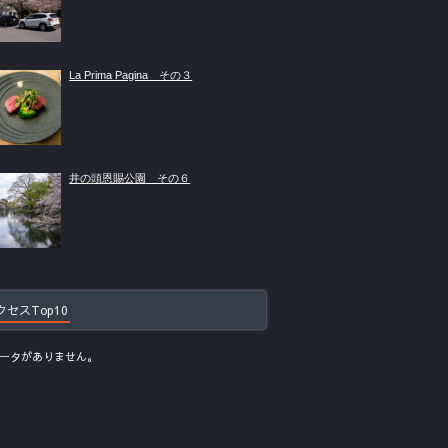
La Prima Pagina その３
井の頭恩賜公園 その６
クセスTop10
ータがありません。