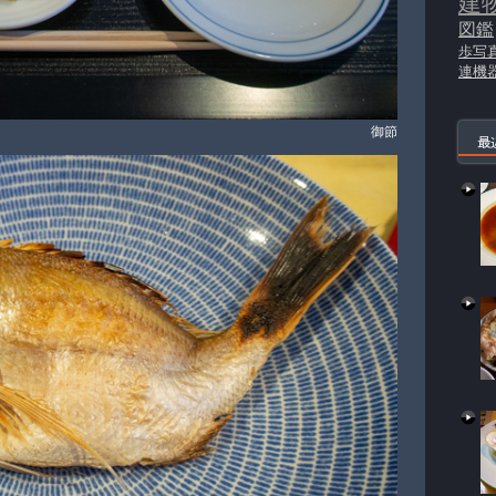
建
図鑑
歩写
連機
御節
最