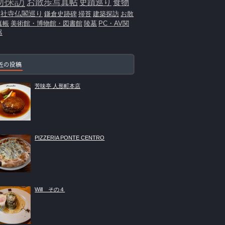
物探訪
お散歩写真帖
史蹟巡り
食物
社寺仏閣巡り
鎌倉史跡碑
掃苔
建築探訪
お散
真帳
美術館・博物館・図書館
陵墓
PC・AV関
器
近の投稿
芳味亭 人形町本店
PIZZERIA PONTE CENTRO
Will その４