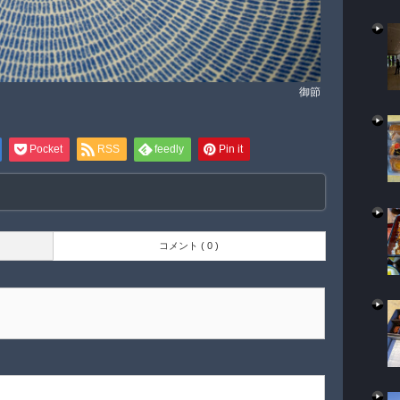
御節
Pocket
RSS
feedly
Pin it
コメント ( 0 )