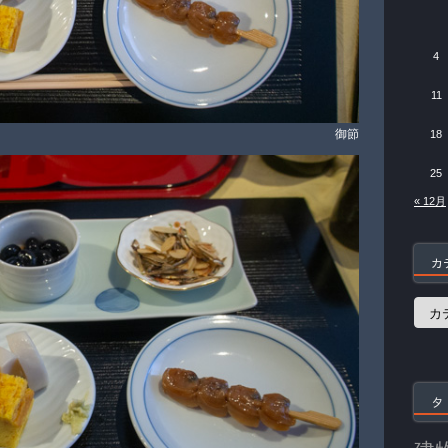
4
11
御節
18
25
« 12月
カ
カ
テ
ゴ
リ
ー
タ