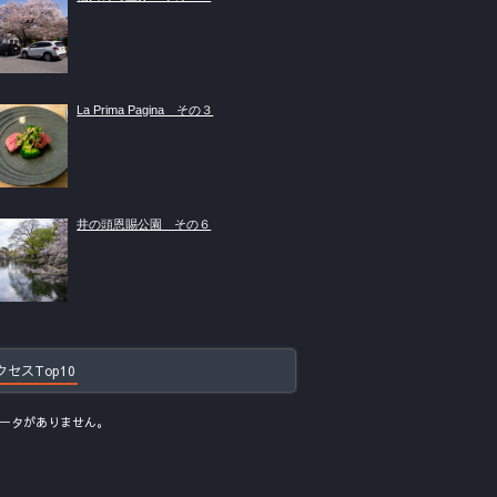
La Prima Pagina その３
井の頭恩賜公園 その６
クセスTop10
ータがありません。