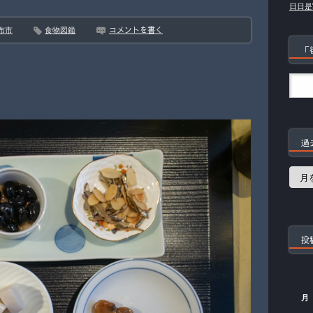
日日是
コメントを書く
布市
食物図鑑
「
過
過
去
の
記
事
投
月