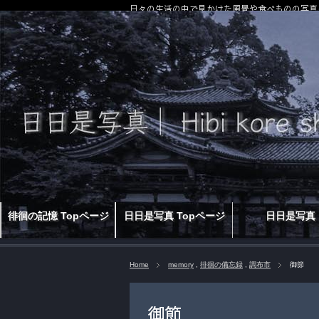
日々の生活の中で見かけた風景や食べものの写真
徘徊の記憶 Topページ
日日是写真 Topページ
日日是写真
Home
memory
,
徘徊の備忘録
,
調布市
御節
御節