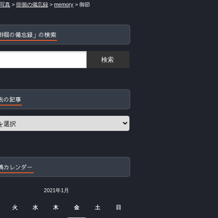
写真
>
徘徊の備忘録
>
memory
>
御節
徘徊の備忘録」の検索
去の記事
稿カレンダー
2021年1月
火
水
木
金
土
日