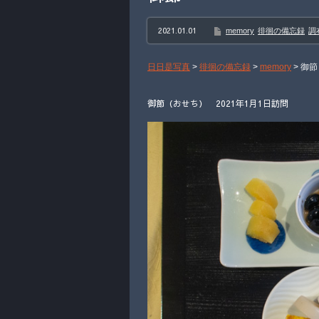
2021.01.01
memory
徘徊の備忘録
調
日日是写真
>
徘徊の備忘録
>
memory
>
御節
御節（おせち） 2021年1月1日訪問