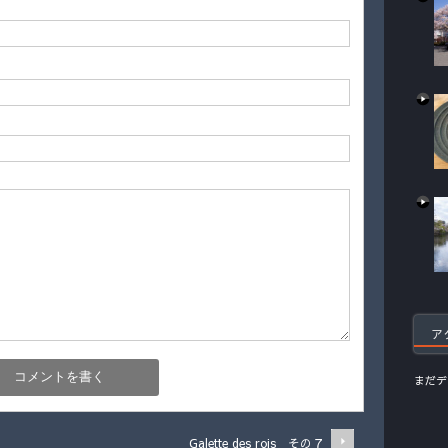
ア
まだデ
Galette des rois その７