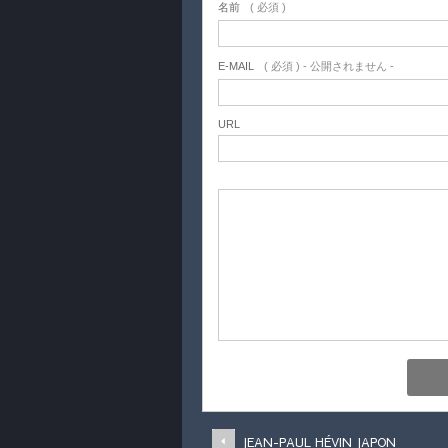
名前
( 必須 )
E-MAIL
( 必須 ) - 公開されません -
URL
JEAN-PAUL HÉVIN JAPON