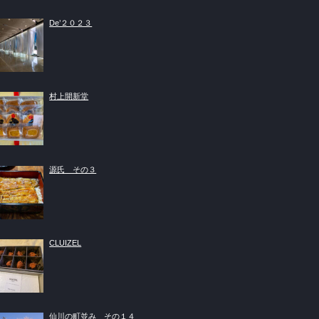
De’２０２３
村上開新堂
源氏 その３
CLUIZEL
仙川の町並み その１４