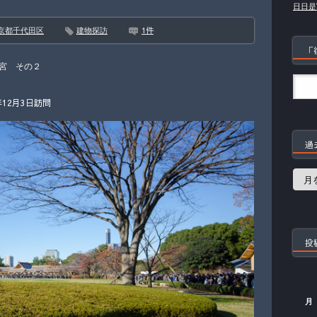
日日是
1件
京都千代田区
建物探訪
「
宮 その２
12月3日訪問
過
過
去
の
記
事
投
月