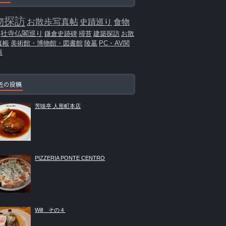
物探訪
お散歩写真帖
史蹟巡り
食物
社寺仏閣巡り
鎌倉史跡碑
掃苔
建築探訪
お散
真帳
美術館・博物館・図書館
陵墓
PC・AV関
器
近の投稿
芳味亭 人形町本店
PIZZERIA PONTE CENTRO
Will その４