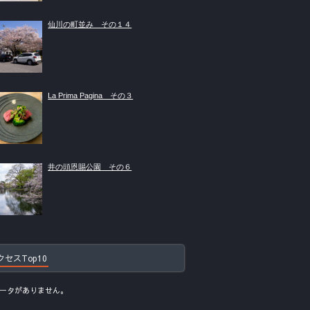
仙川の町並み その１４
La Prima Pagina その３
井の頭恩賜公園 その６
クセスTop10
ータがありません。