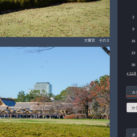
2
9
大嘗宮 その２
16
23
30
« 11月
カ
カ
テ
ゴ
リ
ー
タ