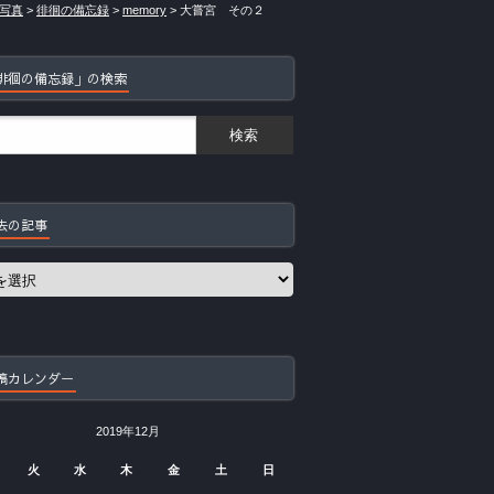
写真
>
徘徊の備忘録
>
memory
>
大嘗宮 その２
徘徊の備忘録」の検索
去の記事
稿カレンダー
2019年12月
火
水
木
金
土
日