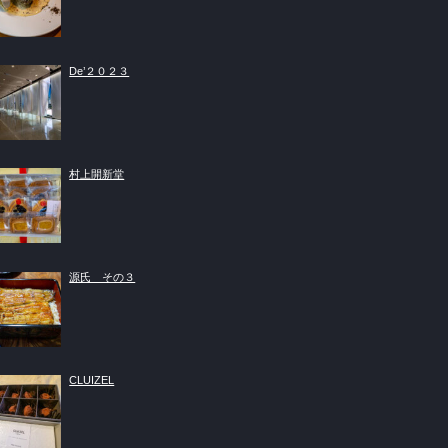
De’２０２３
村上開新堂
源氏 その３
CLUIZEL