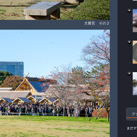
大嘗宮 その２
ア
まだデ