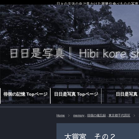
日々の生活の中で見かけた風景や食べものの写真
徘徊の記憶 Topページ
日日是写真 Topページ
日日是写真
Home
memory
,
徘徊の備忘録
,
東京都千代田区
大嘗宮 その２