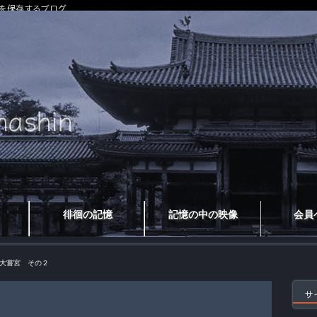
を保存するブログ
徘徊の記憶
記憶の中の映像
会員
大嘗宮 その２
サ