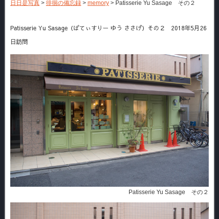
日日是写真
>
徘徊の備忘録
>
memory
>
Patisserie Yu Sasage その２
Patisserie Yu Sasage（ぱてぃすりー ゆう ささげ）その２ 2018年5月26
日訪問
Patisserie Yu Sasage その２