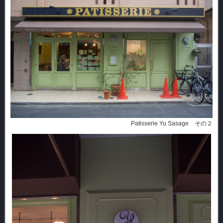
Patisserie Yu Sasage その２