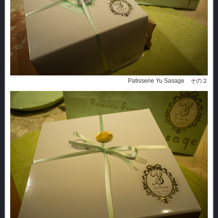
Patisserie Yu Sasage その２