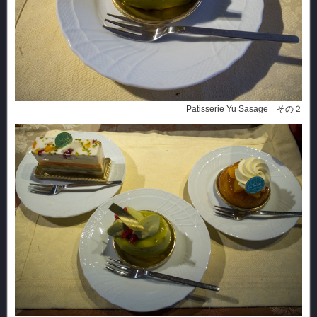
Patisserie Yu Sasage その２