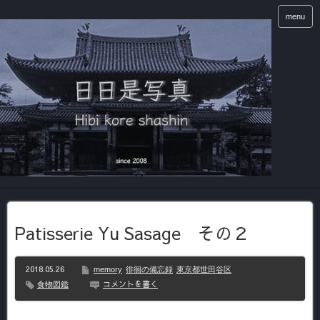
menu
Patisserie Yu Sasage その２
2018.05.26
memory
徘徊の備忘録
東京都世田谷区
コメントを書く
食物図鑑