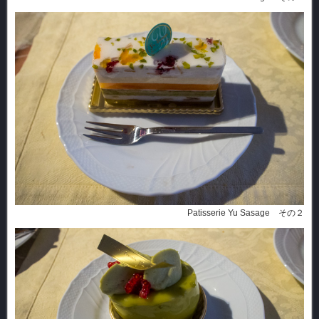
Patisserie Yu Sasage その２