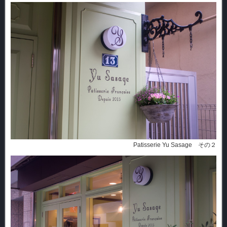
Patisserie Yu Sasage その２