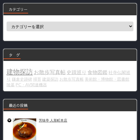
カテゴリー
カ
テ
ゴ
リ
ー
タ グ
建物探訪
お散歩写真帖
史蹟巡り
食物図鑑
社寺仏閣巡
り
鎌倉史跡碑
掃苔
建築探訪
お散歩写真帳
美術館・博物館・図書館
陵墓
PC・AV関連機器
最近の投稿
芳味亭 人形町本店