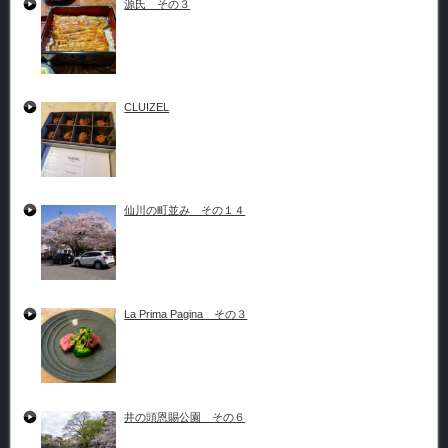
源氏 その３
CLUIZEL
仙川の町並み その１４
La Prima Pagina その３
井の頭恩賜公園 その６