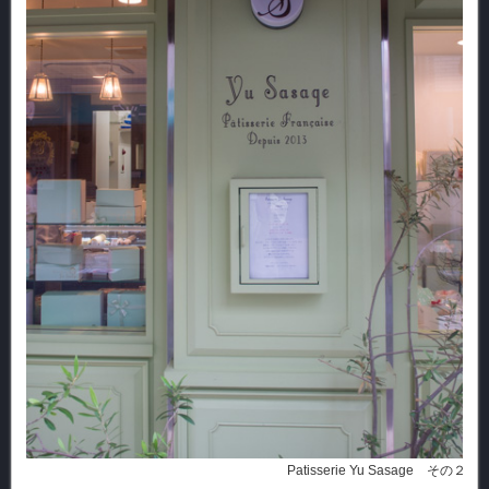
Patisserie Yu Sasage その２