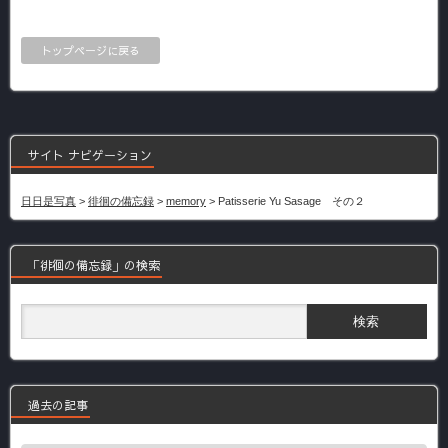
トップページに戻る
サイト ナビゲーション
日日是写真
>
徘徊の備忘録
>
memory
>
Patisserie Yu Sasage その２
「徘徊の備忘録」の検索
過去の記事