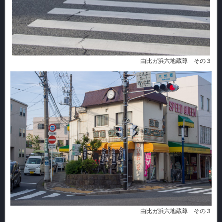
由比ガ浜六地蔵尊 その３
由比ガ浜六地蔵尊 その３