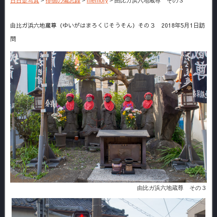
日日是写真
>
徘徊の備忘録
>
memory
>
由比ガ浜六地蔵尊 その３
由比ガ浜六地蔵尊（ゆいがはまろくじそうそん）その３ 2018年5月1日訪
問
由比ガ浜六地蔵尊 その３