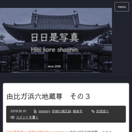
menu
由比ガ浜六地蔵尊 その３
2018.05.01
memory
徘徊の備忘録
鎌倉市
史蹟巡り
コメントを書く