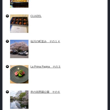
CLUIZEL
仙川の町並み その１４
La Prima Pagina その３
井の頭恩賜公園 その６