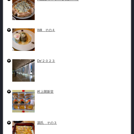
Will その４
De’２０２３
村上開新堂
源氏 その３