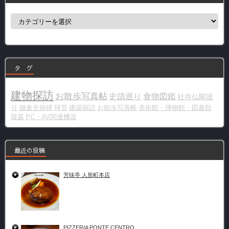
カ
テ
ゴ
リ
ー
タ グ
建物探訪
お散歩写真帖
史蹟巡り
食物図鑑
社寺仏閣巡
り
鎌倉史跡碑
掃苔
建築探訪
お散歩写真帳
美術館・博物館・図書館
陵墓
PC・AV関連機器
最近の投稿
芳味亭 人形町本店
PIZZERIA PONTE CENTRO