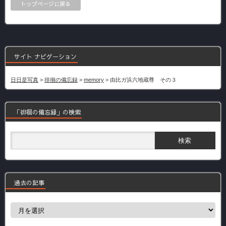
トップページに戻る
サイト ナビゲーション
日日是写真
>
徘徊の備忘録
>
memory
>
由比ガ浜六地蔵尊 その３
「徘徊の備忘録」の検索
過去の記事
過
去
の