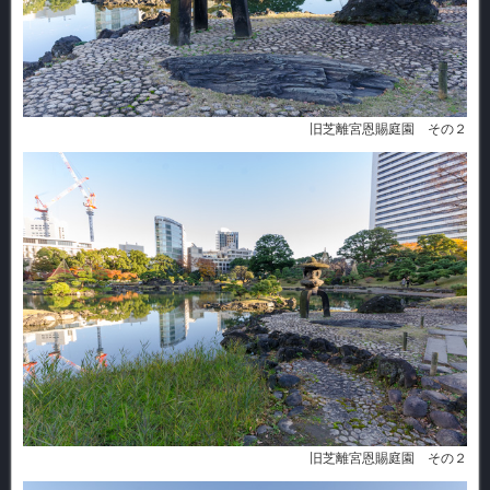
旧芝離宮恩賜庭園 その２
旧芝離宮恩賜庭園 その２