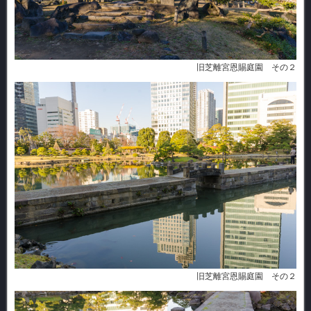
旧芝離宮恩賜庭園 その２
旧芝離宮恩賜庭園 その２