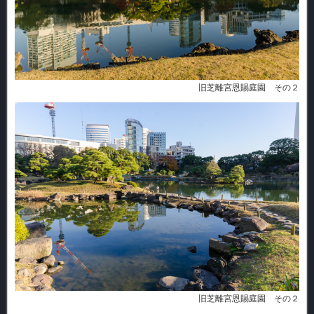
旧芝離宮恩賜庭園 その２
旧芝離宮恩賜庭園 その２