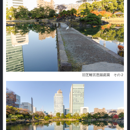
旧芝離宮恩賜庭園 その２