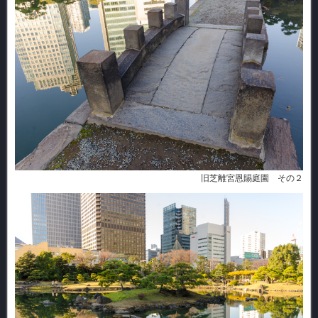
旧芝離宮恩賜庭園 その２