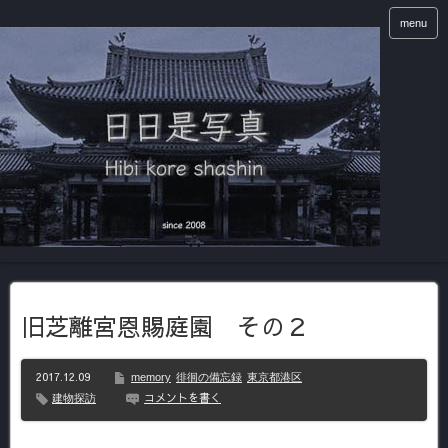
menu
旧芝離宮恩賜庭園 その２
2017.12.09
memory
徘徊の備忘録
東京都港区
コメントを書く
建物探訪