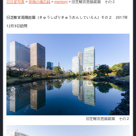
日日是写真
>
徘徊の備忘録
>
memory
>
旧芝離宮恩賜庭園 その２
旧芝離宮恩賜庭園（きゅうしばりきゅうおんしていえん）その２ 2017年
12月9日訪問
旧芝離宮恩賜庭園 その２