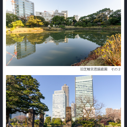
旧芝離宮恩賜庭園 その２