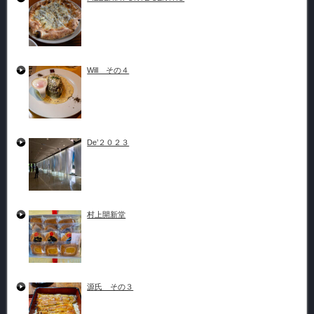
Will その４
De’２０２３
村上開新堂
源氏 その３