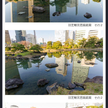
旧芝離宮恩賜庭園 その２
旧芝離宮恩賜庭園 その２