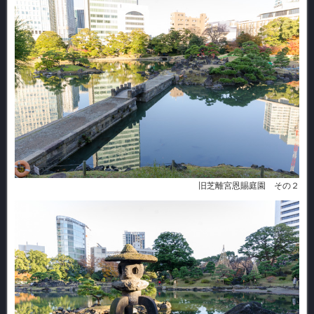
旧芝離宮恩賜庭園 その２