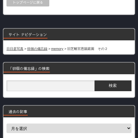
トップページに戻る
サイト ナビゲーション
日日是写真
>
徘徊の備忘録
>
memory
>
旧芝離宮恩賜庭園 その２
「徘徊の備忘録」の検索
過去の記事
過
去
の