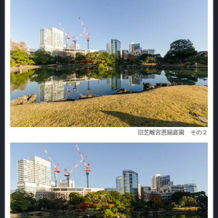
旧芝離宮恩賜庭園 その２