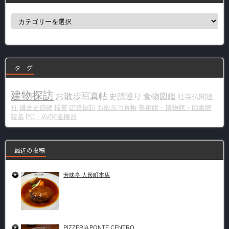
カ
テ
ゴ
リ
ー
タ グ
建物探訪
お散歩写真帖
史蹟巡り
食物図鑑
社寺仏閣巡
り
鎌倉史跡碑
掃苔
建築探訪
お散歩写真帳
美術館・博物館・図書館
陵墓
PC・AV関連機器
最近の投稿
芳味亭 人形町本店
PIZZERIA PONTE CENTRO