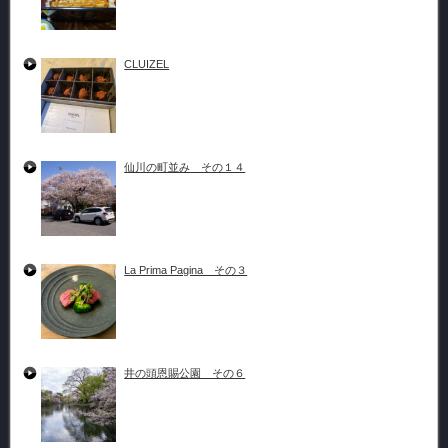
CLUIZEL
仙川の町並み その１４
La Prima Pagina その３
井の頭恩賜公園 その６