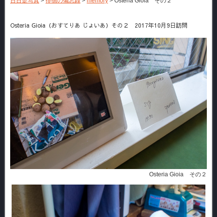
日日是写真
>
徘徊の備忘録
>
memory
>
Osteria Gioia その２
Osteria Gioia（おすてりあ じょいあ）その２ 2017年10月9日訪問
Osteria Gioia その２