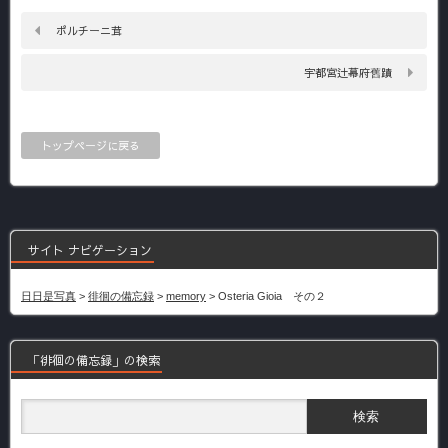
ポルチーニ茸
宇都宮辻幕府舊蹟
トップページに戻る
サイト ナビゲーション
日日是写真
>
徘徊の備忘録
>
memory
>
Osteria Gioia その２
「徘徊の備忘録」の検索