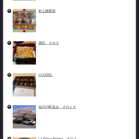
村上開新堂
源氏 その３
CLUIZEL
仙川の町並み その１４
La Prima Pagina その３