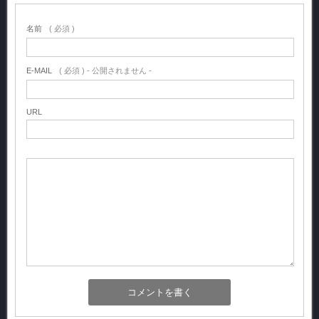
名前
( 必須 )
E-MAIL
( 必須 ) - 公開されません -
URL