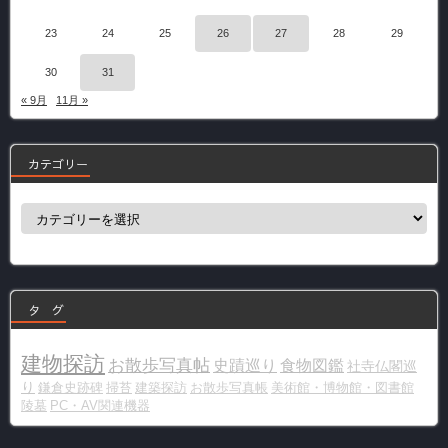
23
24
25
26
27
28
29
30
31
« 9月
11月 »
カテゴリー
カ
テ
ゴ
リ
ー
タ グ
建物探訪
お散歩写真帖
史蹟巡り
食物図鑑
社寺仏閣巡
り
鎌倉史跡碑
掃苔
建築探訪
お散歩写真帳
美術館・博物館・図書館
陵墓
PC・AV関連機器