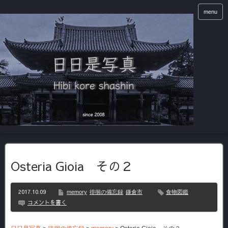
menu
Osteria Gioia その２
2017.10.09
memory
徘徊の備忘録
鎌倉市
食物図鑑
コメントを書く