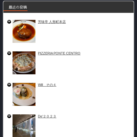
最近の投稿
芳味亭 人形町本店
PIZZERIA PONTE CENTRO
Will その４
De’２０２３