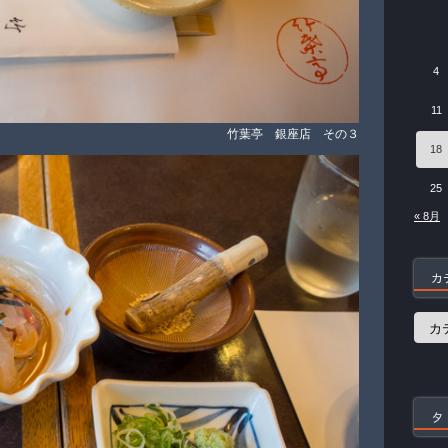
4
11
竹葉亭 銀座店 その３
18
25
« 8月
カ
カ
テ
ゴ
リ
ー
タ