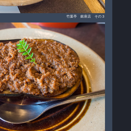
竹葉亭 銀座店 その３