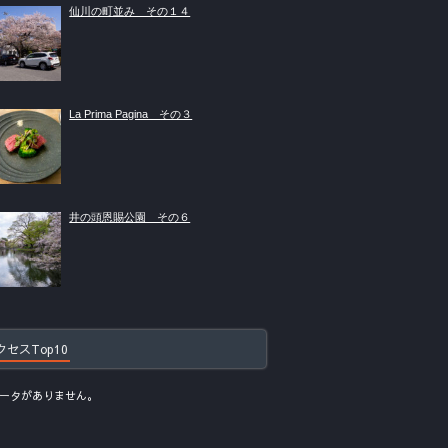
仙川の町並み その１４
La Prima Pagina その３
井の頭恩賜公園 その６
クセスTop10
ータがありません。