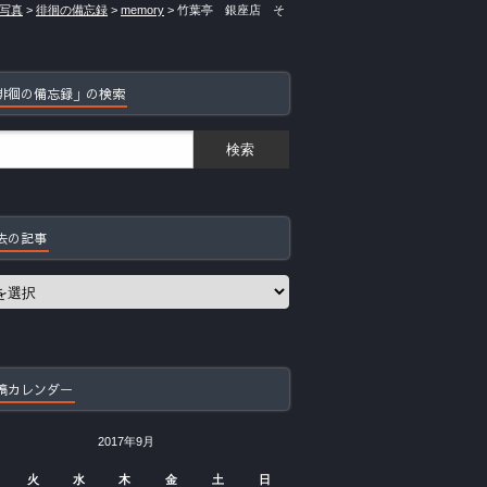
写真
>
徘徊の備忘録
>
memory
>
竹葉亭 銀座店 そ
徘徊の備忘録」の検索
去の記事
稿カレンダー
2017年9月
火
水
木
金
土
日