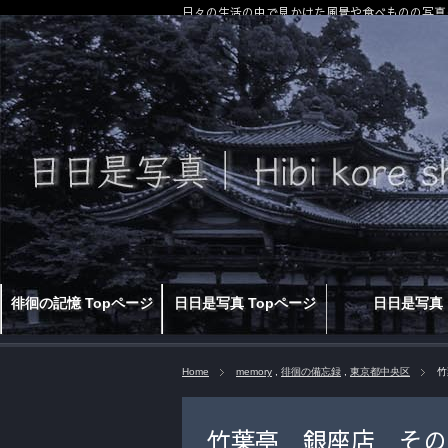
日々の生活の中で見かけた風景や食べものの写真
徘徊の記憶 Topページ
日日是写真 Topページ
日日是写真
Home
memory
,
徘徊の備忘録
,
東京都中央区
竹
竹葉亭 銀座店 その