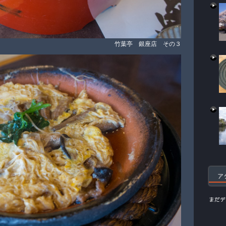
竹葉亭 銀座店 その３
ア
まだデ