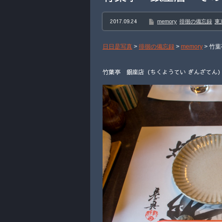
2017.09.24
memory
徘徊の備忘録
東
日日是写真
>
徘徊の備忘録
>
memory
>
竹葉
竹葉亭 銀座店（ちくようてい ぎんざてん）そ