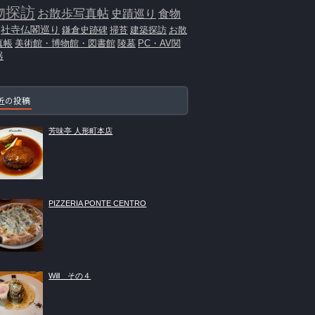
物探訪
お散歩写真帖
史蹟巡り
食物
社寺仏閣巡り
鎌倉史跡碑
掃苔
建築探訪
お散
真帳
美術館・博物館・図書館
陵墓
PC・AV関
器
近の投稿
芳味亭 人形町本店
PIZZERIA PONTE CENTRO
Will その４