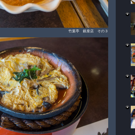
竹葉亭 銀座店 その３