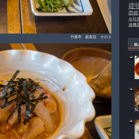
建
図鑑
歩写
連機
竹葉亭 銀座店 その３
最