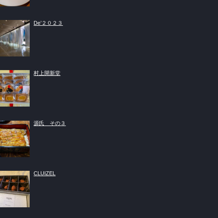
De’２０２３
村上開新堂
源氏 その３
CLUIZEL