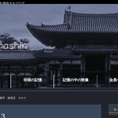
を保存するブログ
徘徊の記憶
記憶の中の映像
会員
葉亭 銀座店 その３
サ
３