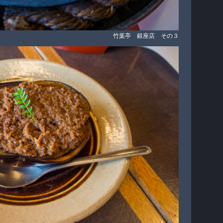
竹葉亭 銀座店 その３