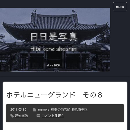
menu
ホテルニューグランド その８
2017.03.20
memory
徘徊の備忘録
横浜市中区
コメントを書く
建物探訪