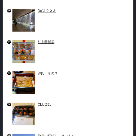
De’２０２３
村上開新堂
源氏 その３
CLUIZEL
仙川の町並み その１４