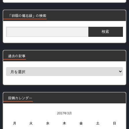
「徘徊の備忘録」の検索
過去の記事
過
去
の
記
事
投稿カレンダー
2017年3月
月
火
水
木
金
土
日