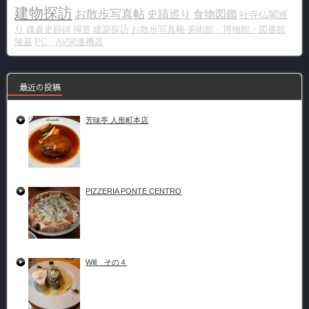
建物探訪
お散歩写真帖
史蹟巡り
食物図鑑
社寺仏閣巡
り
鎌倉史跡碑
掃苔
建築探訪
お散歩写真帳
美術館・博物館・図書館
陵墓
PC・AV関連機器
最近の投稿
芳味亭 人形町本店
PIZZERIA PONTE CENTRO
Will その４