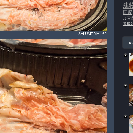
建
図鑑
歩写
連機
SALUMERIA 69
最