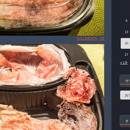
6
13
SALUMERIA 69
20
27
« 1月
カ
カ
テ
ゴ
リ
ー
タ