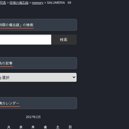
写真
>
徘徊の備忘録
>
memory
>
SALUMERIA 69
徘徊の備忘録」の検索
去の記事
稿カレンダー
2017年2月
火
水
木
金
土
日