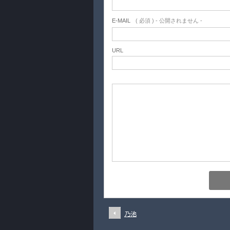
E-MAIL
( 必須 ) - 公開されません -
URL
乃池