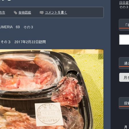
日日是
その３
コメントを書く
布市
食物図鑑
「
LUMERIA 69 その３
）その３ 2017年2月22日訪問
過
過
去
の
記
事
投
月