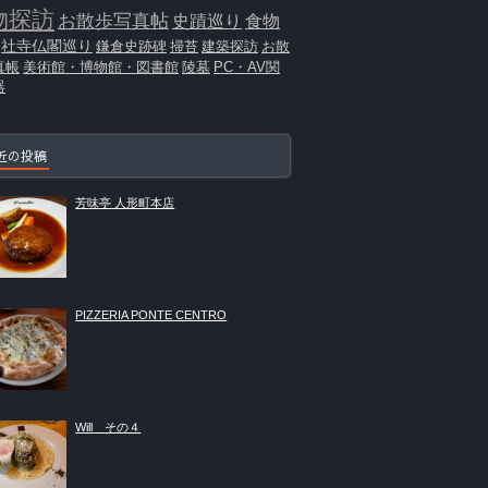
物探訪
お散歩写真帖
史蹟巡り
食物
社寺仏閣巡り
鎌倉史跡碑
掃苔
建築探訪
お散
真帳
美術館・博物館・図書館
陵墓
PC・AV関
器
近の投稿
芳味亭 人形町本店
PIZZERIA PONTE CENTRO
Will その４