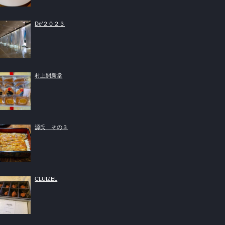
De’２０２３
村上開新堂
源氏 その３
CLUIZEL