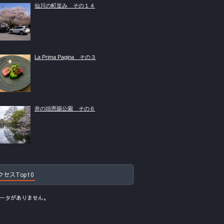
仙川の町並み その１４
La Prima Pagina その３
井の頭恩賜公園 その６
クセスTop10
ータがありません。