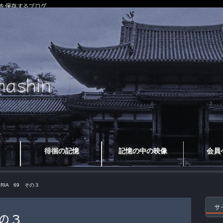
を保存するブログ
徘徊の記憶
記憶の中の映像
会員
ERIA 69 その３
サ
その３