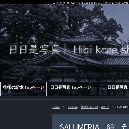
日々の生活の中で見かけた風景や食べものの写真
徘徊の記憶 Topページ
日日是写真 Topページ
日日是写真
Home
memory
,
徘徊の備忘録
,
調布市
SALUM
SALUMERIA 69 