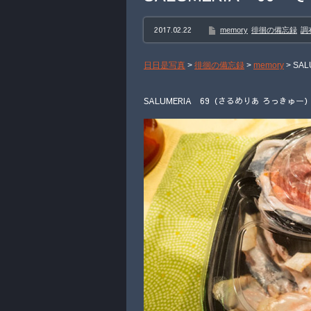
2017.02.22
memory
徘徊の備忘録
調
日日是写真
>
徘徊の備忘録
>
memory
>
SA
SALUMERIA 69（さるめりあ ろっきゅー