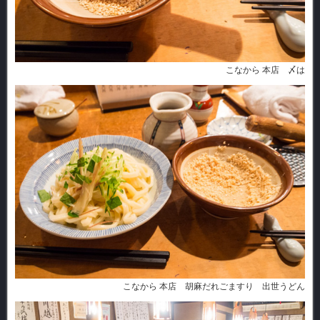
こなから 本店 〆は
こなから 本店 胡麻だれごますり 出世うどん