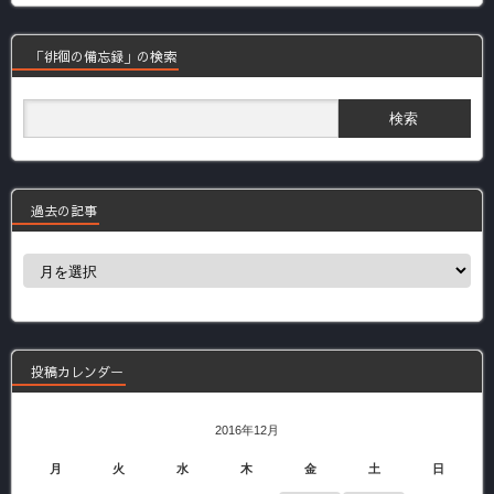
「徘徊の備忘録」の検索
過去の記事
過
去
の
記
事
投稿カレンダー
2016年12月
月
火
水
木
金
土
日