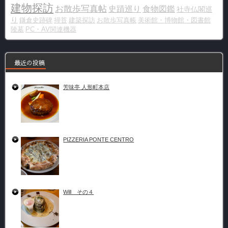
建物探訪
お散歩写真帖
史蹟巡り
食物図鑑
社寺仏閣巡
り
鎌倉史跡碑
掃苔
建築探訪
お散歩写真帳
美術館・博物館・図書館
陵墓
PC・AV関連機器
最近の投稿
芳味亭 人形町本店
PIZZERIA PONTE CENTRO
Will その４