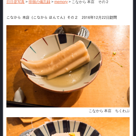
日日是写真
>
徘徊の備忘録
>
memory
>
こなから 本店 その２
こなから 本店（こなから ほんてん）その２ 2016年12月22日訪問
こなから 本店 ちくわぶ