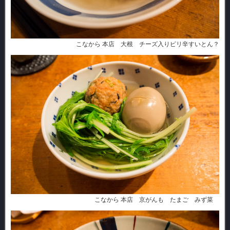
こなから 本店 大根 チーズ入りピリ辛すいとん？
こなから 本店 京がんも たまご みず菜