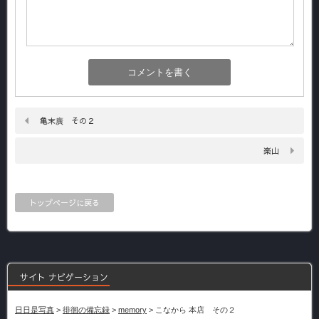
亀末廣 その２
楽山
トップページに戻る
サイト ナビゲーション
日日是写真
>
徘徊の備忘録
>
memory
>
こなから 本店 その２