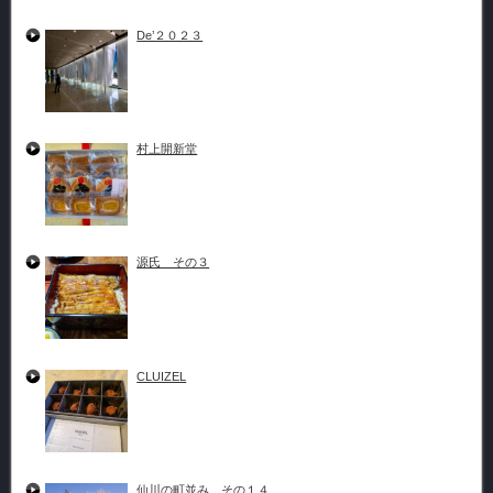
De’２０２３
村上開新堂
源氏 その３
CLUIZEL
仙川の町並み その１４