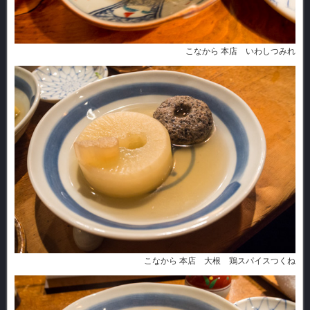
こなから 本店 いわしつみれ
こなから 本店 大根 鶏スパイスつくね