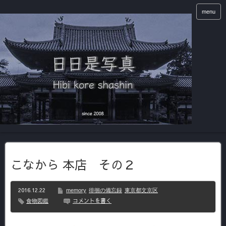
menu
こなから 本店 その２
2016.12.22
memory
徘徊の備忘録
東京都文京区
コメントを書く
食物図鑑