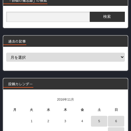
「徘徊の備忘録」の検索
過去の記事
過
去
の
記
事
投稿カレンダー
2016年11月
月
火
水
木
金
土
日
1
2
3
4
5
6