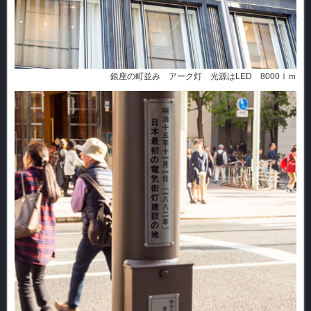
銀座の町並み アーク灯 光源はLED 8000ｌｍ