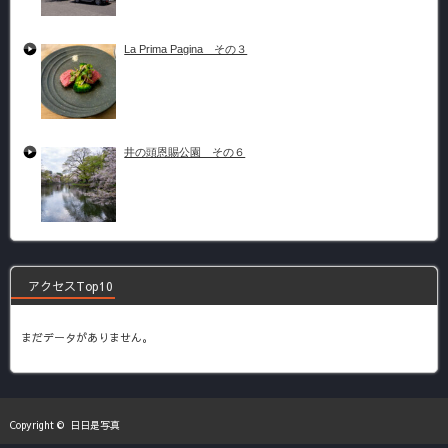
La Prima Pagina その３
井の頭恩賜公園 その６
アクセスTop10
まだデータがありません。
Copyright ©
日日是写真