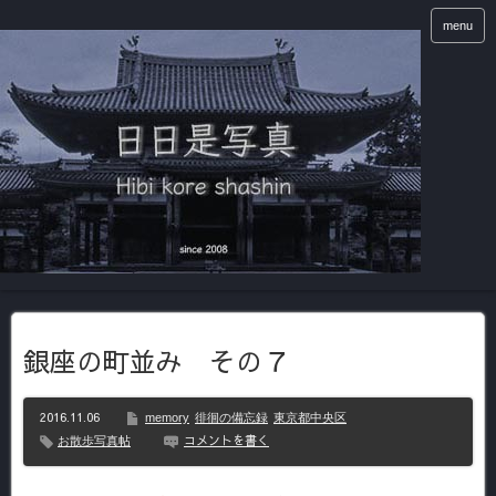
menu
銀座の町並み その７
2016.11.06
memory
徘徊の備忘録
東京都中央区
コメントを書く
お散歩写真帖