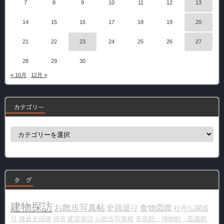
7
8
9
10
11
12
13
14
15
16
17
18
19
20
21
22
23
24
25
26
27
28
29
30
« 10月
12月 »
カテゴリー
カ
テ
ゴ
リ
ー
タ グ
建物探訪
お散歩写真帖
史蹟巡り
食物図鑑
社寺仏閣巡
り
鎌倉史跡碑
掃苔
建築探訪
お散歩写真帳
美術館・博物館・図書館