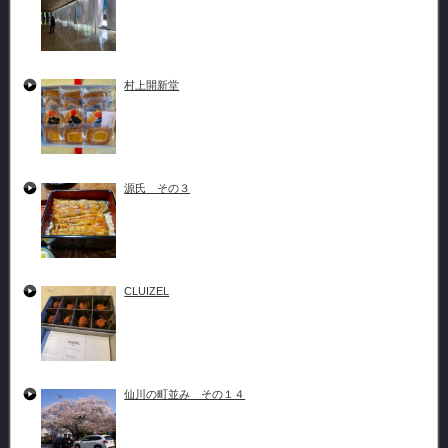
村上開新堂
源氏 その３
CLUIZEL
仙川の町並み その１４