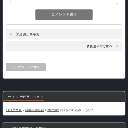
文流 高田馬場店
青山通りの町並み
トップページに戻る
サイト ナビゲーション
日日是写真
>
徘徊の備忘録
>
memory
>
銀座の町並み その７