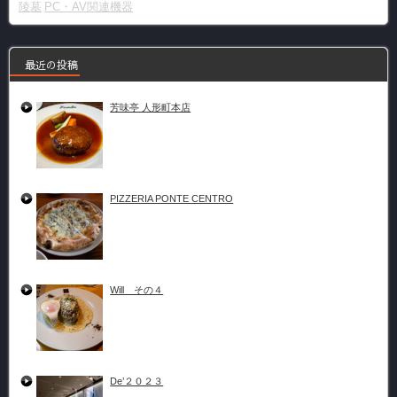
陵墓
PC・AV関連機器
最近の投稿
芳味亭 人形町本店
PIZZERIA PONTE CENTRO
Will その４
De’２０２３