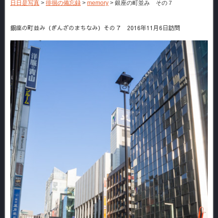
日日是写真
>
徘徊の備忘録
>
memory
>
銀座の町並み その７
銀座の町並み（ぎんざのまちなみ）その７ 2016年11月6日訪問