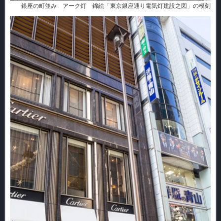
銀座の町並み アーク灯 錦絵「東京銀座通り電気灯建設之図」の模刻