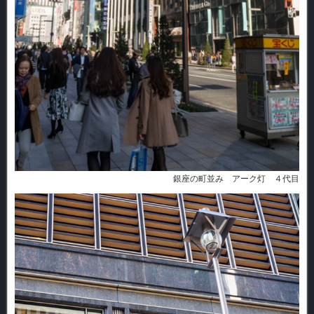
銀座の町並み アーク灯 ４代目