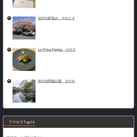
仙川の町並み その１４
La Prima Pagina その３
井の頭恩賜公園 その６
アクセスTop10