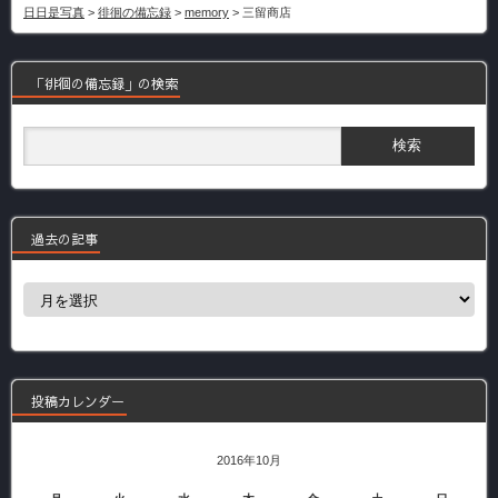
日日是写真
>
徘徊の備忘録
>
memory
>
三留商店
「徘徊の備忘録」の検索
過去の記事
過
去
の
記
事
投稿カレンダー
2016年10月