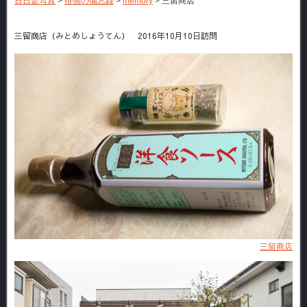
日日是写真
>
徘徊の備忘録
>
memory
>
三留商店
三留商店（みとめしょうてん） 2016年10月10日訪問
三留商店