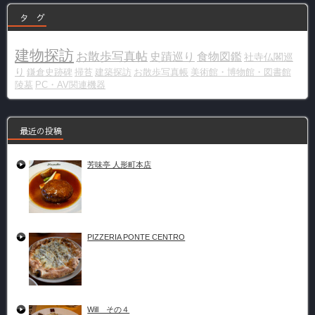
タ グ
建物探訪
お散歩写真帖
史蹟巡り
食物図鑑
社寺仏閣巡
り
鎌倉史跡碑
掃苔
建築探訪
お散歩写真帳
美術館・博物館・図書館
陵墓
PC・AV関連機器
最近の投稿
芳味亭 人形町本店
PIZZERIA PONTE CENTRO
Will その４