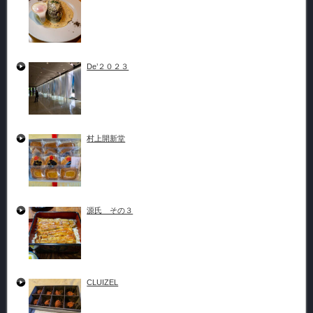
De’２０２３
村上開新堂
源氏 その３
CLUIZEL