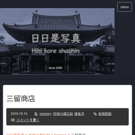
menu
三留商店
2016.10.10
memory
徘徊の備忘録
鎌倉市
食物図鑑
コメントを書く