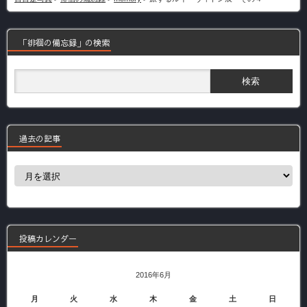
「徘徊の備忘録」の検索
過去の記事
過
去
の
記
事
投稿カレンダー
2016年6月
月
火
水
木
金
土
日