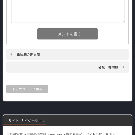
銀座新之助貝新
老松 晩柑糖
トップページに戻る
サイト ナビゲーション
日日是写真
>
徘徊の備忘録
>
memory
>
旅するルイ・ヴィトン展 その４