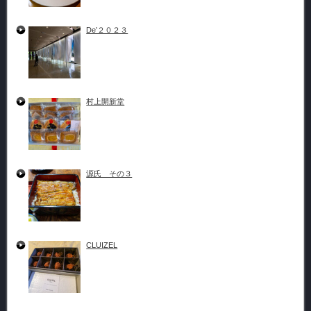
De’２０２３
村上開新堂
源氏 その３
CLUIZEL