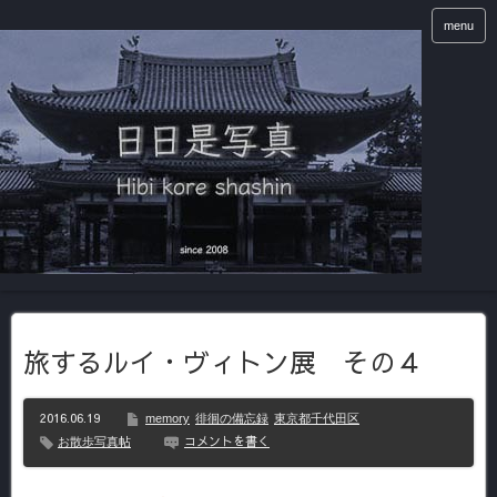
menu
旅するルイ・ヴィトン展 その４
2016.06.19
memory
徘徊の備忘録
東京都千代田区
コメントを書く
お散歩写真帖