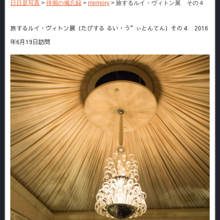
日日是写真
>
徘徊の備忘録
>
memory
>
旅するルイ・ヴィトン展 その４
旅するルイ・ヴィトン展（たびする るい・う”ぃとんてん）その４ 2016
年6月19日訪問