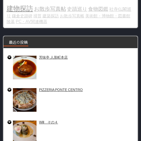
建物探訪
お散歩写真帖
史蹟巡り
食物図鑑
社寺仏閣巡
り
鎌倉史跡碑
掃苔
建築探訪
お散歩写真帳
美術館・博物館・図書館
陵墓
PC・AV関連機器
最近の投稿
芳味亭 人形町本店
PIZZERIA PONTE CENTRO
Will その４