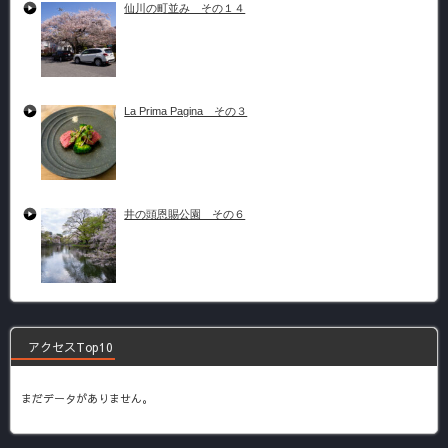
仙川の町並み その１４
La Prima Pagina その３
井の頭恩賜公園 その６
アクセスTop10
まだデータがありません。