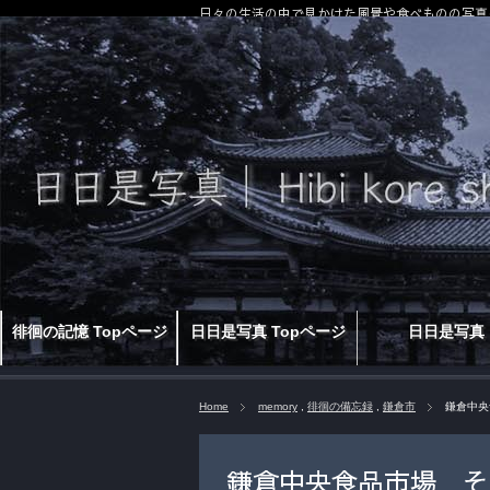
日々の生活の中で見かけた風景や食べものの写真
徘徊の記憶 Topページ
日日是写真 Topページ
日日是写真
Home
memory
,
徘徊の備忘録
,
鎌倉市
鎌倉中央
鎌倉中央食品市場 そ