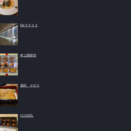
De’２０２３
村上開新堂
源氏 その３
CLUIZEL