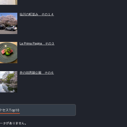
仙川の町並み その１４
La Prima Pagina その３
井の頭恩賜公園 その６
クセスTop10
ータがありません。