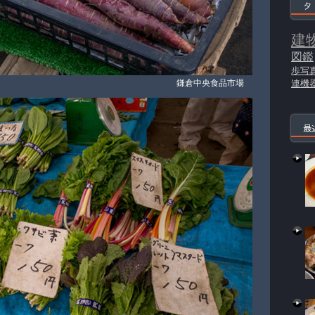
タ
建
図鑑
歩写
鎌倉中央食品市場
連機
最