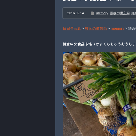
2016.05.14
memory
徘徊の備忘録
鎌
日日是写真
>
徘徊の備忘録
>
memory
>
鎌倉
鎌倉中央食品市場（かまくらちゅうおうしょく