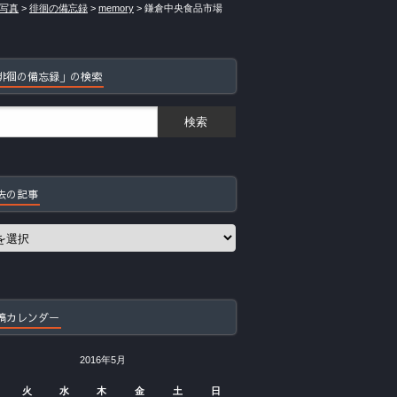
写真
>
徘徊の備忘録
>
memory
>
鎌倉中央食品市場
徘徊の備忘録」の検索
去の記事
稿カレンダー
2016年5月
火
水
木
金
土
日