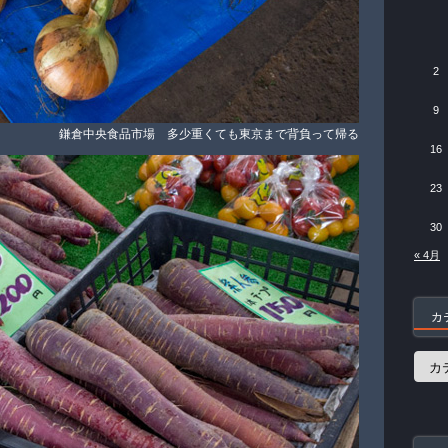
2
9
鎌倉中央食品市場 多少重くても東京まで背負って帰る
16
23
30
« 4月
カ
カ
テ
ゴ
リ
ー