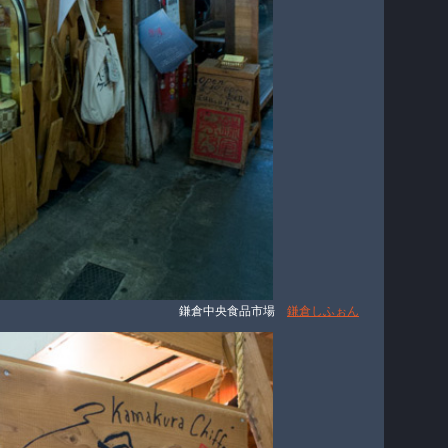
鎌倉中央食品市場
鎌倉しふぉん