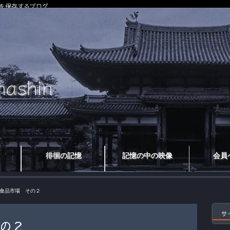
を保存するブログ
徘徊の記憶
記憶の中の映像
会員
食品市場 その２
サ
の２