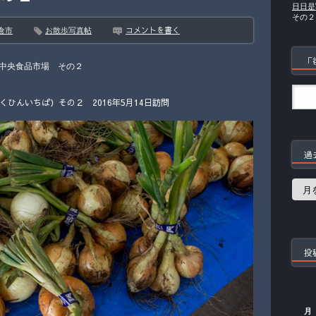
日日是
その２
コメントを書く
倉市
お散歩写真帖
「
中央食品市場 その２
ひんいちば）その２ 2016年5月14日訪問
過
過
去
の
記
事
投
月