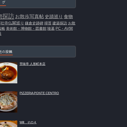
 グ
物探訪
お散歩写真帖
史蹟巡り
食物
社寺仏閣巡り
鎌倉史跡碑
掃苔
建築探訪
お散
真帳
美術館・博物館・図書館
陵墓
PC・AV関
器
近の投稿
芳味亭 人形町本店
PIZZERIA PONTE CENTRO
Will その４