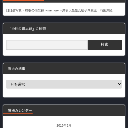
日日是写真
>
徘徊の備忘録
>
memory
>
鳥羽天皇皇女統子内親王 花園東陵
「徘徊の備忘録」の検索
過去の記事
過
去
の
記
事
投稿カレンダー
2016年3月