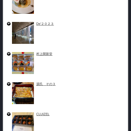
De’２０２３
村上開新堂
源氏 その３
CLUIZEL