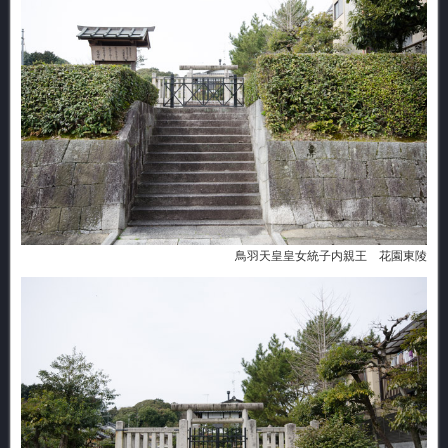
鳥羽天皇皇女統子内親王 花園東陵