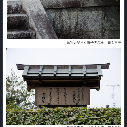
鳥羽天皇皇女統子内親王 花園東陵