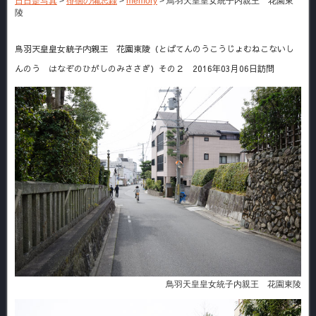
日日是写真
>
徘徊の備忘録
>
memory
>
鳥羽天皇皇女統子内親王 花園東
陵
鳥羽天皇皇女統子内親王 花園東陵（とばてんのうこうじょむねこないし
んのう はなぞのひがしのみささぎ）その２ 2016年03月06日訪問
鳥羽天皇皇女統子内親王 花園東陵