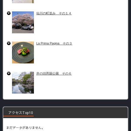
仙川の町並み その１４
La Prima Pagina その３
井の頭恩賜公園 その６
アクセスTop10
まだデータがありません。