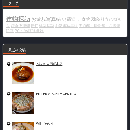
タ グ
建物探訪
お散歩写真帖
史蹟巡り
食物図鑑
社寺仏閣巡
り
鎌倉史跡碑
掃苔
建築探訪
お散歩写真帳
美術館・博物館・図書館
陵墓
PC・AV関連機器
最近の投稿
芳味亭 人形町本店
PIZZERIA PONTE CENTRO
Will その４