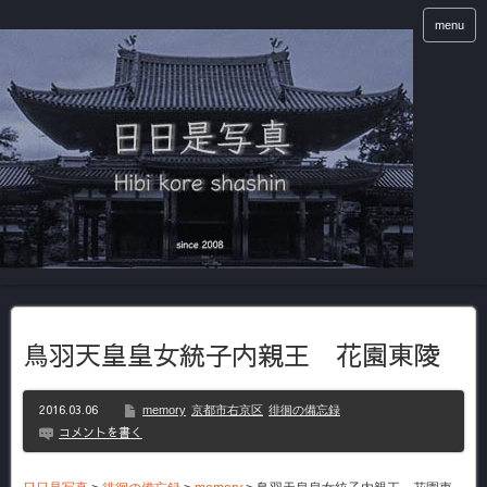
menu
鳥羽天皇皇女統子内親王 花園東陵
2016.03.06
memory
京都市右京区
徘徊の備忘録
コメントを書く