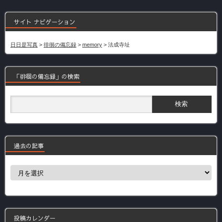
サイト ナビゲーション
日日是写真
>
徘徊の備忘録
>
memory
>
法成寺址
「徘徊の備忘録」の検索
過去の記事
過
去
の
記
事
投稿カレンダー