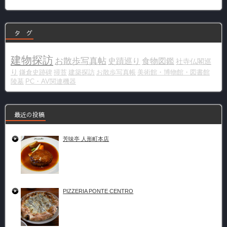
リ
ー
タ グ
建物探訪
お散歩写真帖
史蹟巡り
食物図鑑
社寺仏閣巡
り
鎌倉史跡碑
掃苔
建築探訪
お散歩写真帳
美術館・博物館・図書館
陵墓
PC・AV関連機器
最近の投稿
芳味亭 人形町本店
PIZZERIA PONTE CENTRO