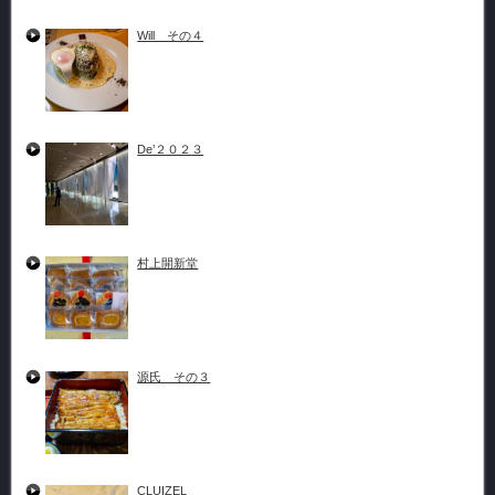
Will その４
De’２０２３
村上開新堂
源氏 その３
CLUIZEL