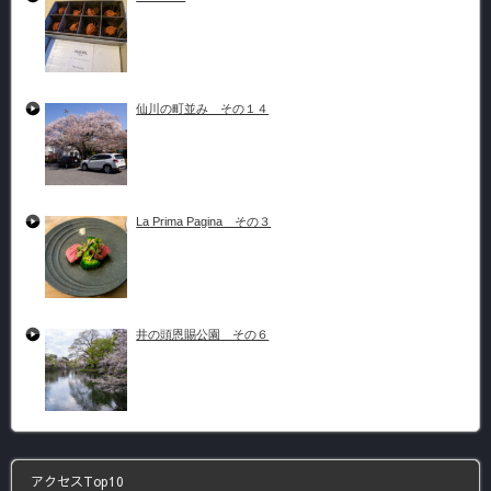
仙川の町並み その１４
La Prima Pagina その３
井の頭恩賜公園 その６
アクセスTop10