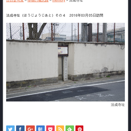
日日是写真
>
徘徊の備忘録
>
memory
>
法成寺址
法成寺址（ほうじょうじあと）その４ 2016年03月05日訪問
法成寺址