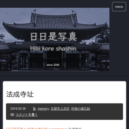
menu
法成寺址
2016.03.05
memory
京都市上京区
徘徊の備忘録
コメントを書く