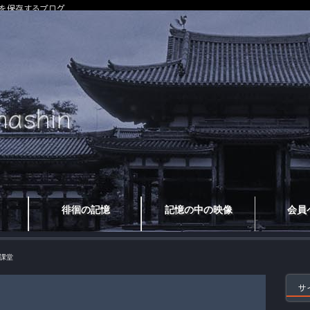
を保存するブログ
徘徊の記憶
記憶の中の映像
会員
課堂
サ