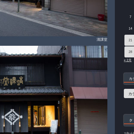
7
14
清課堂
21
28
« 2月
カ
カ
テ
ゴ
リ
ー
タ