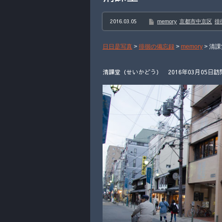
2016.03.05
memory
京都市中京区
徘
日日是写真
>
徘徊の備忘録
>
memory
>
清課
清課堂（せいかどう） 2016年03月05日訪