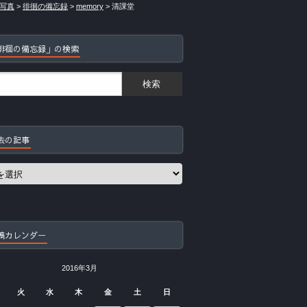
写真
>
徘徊の備忘録
>
memory
>
清課堂
徘徊の備忘録」の検索
去の記事
稿カレンダー
2016年3月
火
水
木
金
土
日