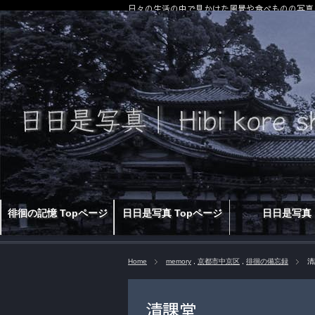
日々の生活の中で見かけた風景や食べものの写真
徘徊の記憶 Topページ
日日是写真 Topページ
日日是写真
Home
memory
,
京都市中京区
,
徘徊の備忘録
清
清課堂