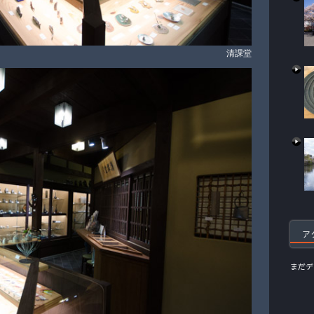
清課堂
ア
まだデ