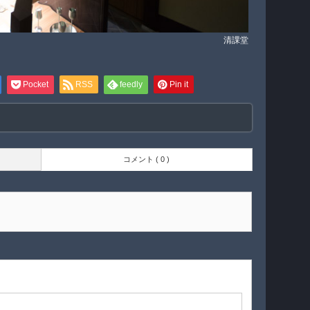
清課堂
Pocket
RSS
feedly
Pin it
コメント ( 0 )