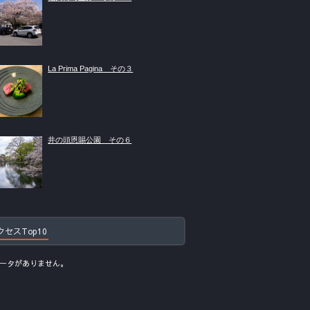
La Prima Pagina その３
井の頭恩賜公園 その６
クセスTop10
ータがありません。