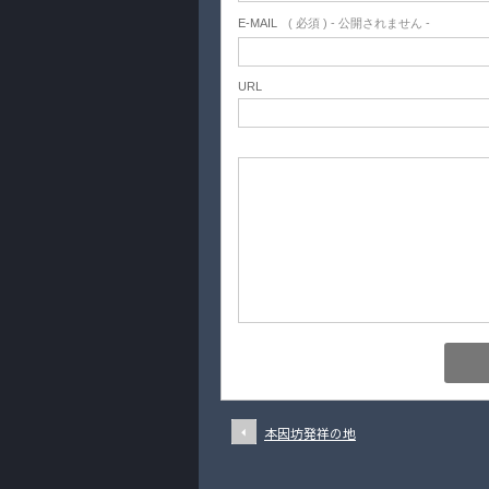
E-MAIL
( 必須 ) - 公開されません -
URL
本因坊発祥の地