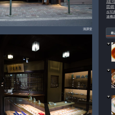
建
図鑑
歩写
連機
清課堂
最