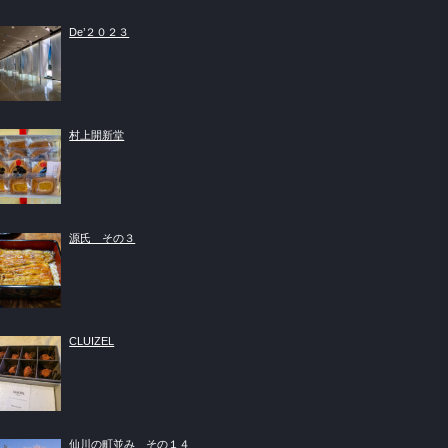
De’２０２３
村上開新堂
源氏 その３
CLUIZEL
仙川の町並み その１４