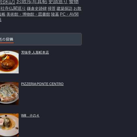
物探訪
お散歩写真帖
史蹟巡り
食物
社寺仏閣巡り
鎌倉史跡碑
掃苔
建築探訪
お散
真帳
美術館・博物館・図書館
陵墓
PC・AV関
器
近の投稿
芳味亭 人形町本店
PIZZERIA PONTE CENTRO
Will その４