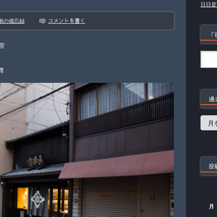
日日是
コメントを書く
徊の備忘録
「
堂
問
過
過
去
の
記
事
投
月