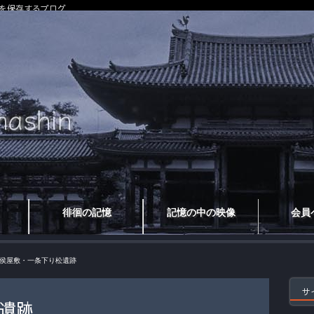
を保存するブログ
徘徊の記憶
記憶の中の映像
会員
侯屋敷・一条下り松遺跡
サ
遺跡