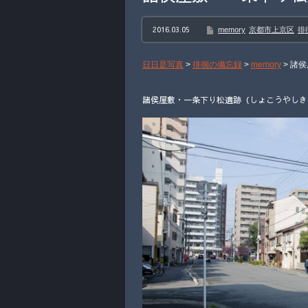
2016.03.05
memory
京都市上京区
徘
日日是写真
>
徘徊の備忘録
>
memory
>
諸侯
諸侯屋敷・一条下り松遺跡（しょこうやしき・