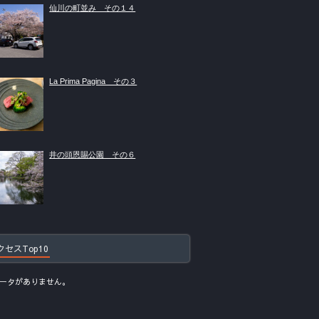
仙川の町並み その１４
La Prima Pagina その３
井の頭恩賜公園 その６
クセスTop10
ータがありません。