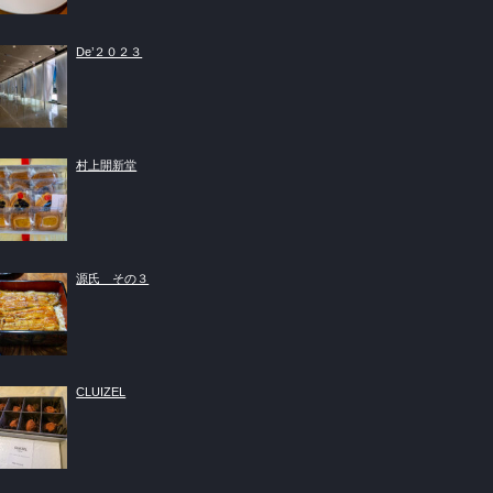
De’２０２３
村上開新堂
源氏 その３
CLUIZEL