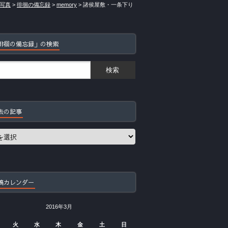
写真
>
徘徊の備忘録
>
memory
>
諸侯屋敷・一条下り
徘徊の備忘録」の検索
去の記事
稿カレンダー
2016年3月
火
水
木
金
土
日