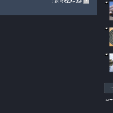
小野小町双紙洗水遺跡
ア
まだデ