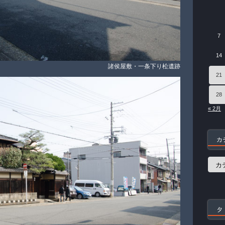
7
14
諸侯屋敷・一条下り松遺跡
21
28
« 2月
カ
カ
テ
ゴ
リ
ー
タ