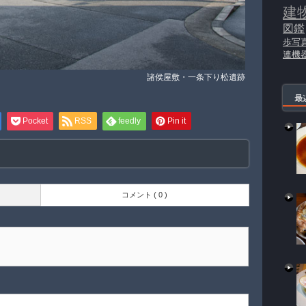
建
図鑑
歩写
連機
諸侯屋敷・一条下り松遺跡
最
Pocket
RSS
feedly
Pin it
コメント ( 0 )