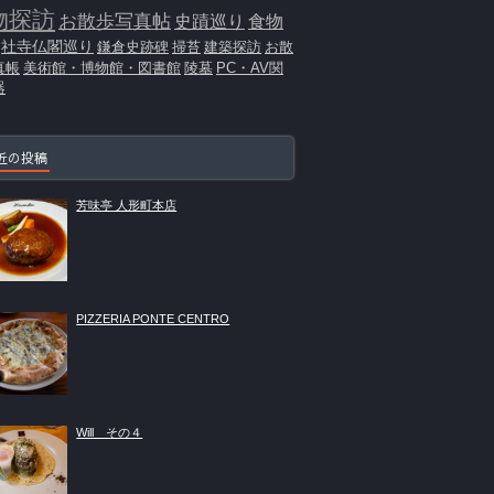
物探訪
お散歩写真帖
史蹟巡り
食物
社寺仏閣巡り
鎌倉史跡碑
掃苔
建築探訪
お散
真帳
美術館・博物館・図書館
陵墓
PC・AV関
器
近の投稿
芳味亭 人形町本店
PIZZERIA PONTE CENTRO
Will その４