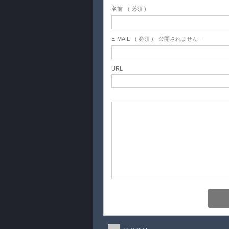
名前
( 必須 )
E-MAIL
( 必須 ) - 公開されません -
URL