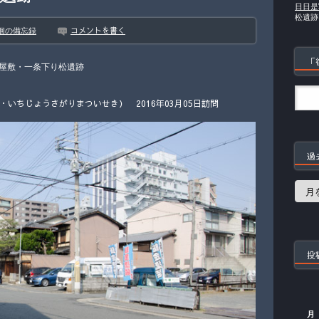
日日是
松遺跡
コメントを書く
徊の備忘録
「
屋敷・一条下り松遺跡
いちじょうさがりまついせき） 2016年03月05日訪問
過
過
去
の
記
事
投
月