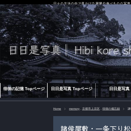
日々の生活の中で見かけた風景や食べものの写真
徘徊の記憶 Topページ
日日是写真 Topページ
日日是写真
Home
memory
,
京都市上京区
,
徘徊の備忘録
諸
諸侯屋敷・一条下り松