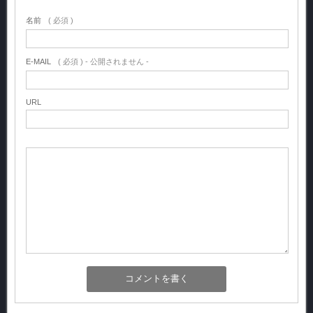
名前
( 必須 )
E-MAIL
( 必須 ) - 公開されません -
URL