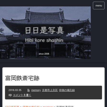
menu
富岡鉄斎宅跡
2016.03.05
memory
京都市上京区
徘徊の備忘録
コメントを書く