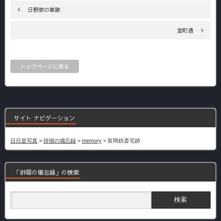
日野家の第跡
室町通
トップページに戻る
サイト ナビゲーション
日日是写真
>
徘徊の備忘録
>
memory
>
富岡鉄斎宅跡
「徘徊の備忘録」の検索