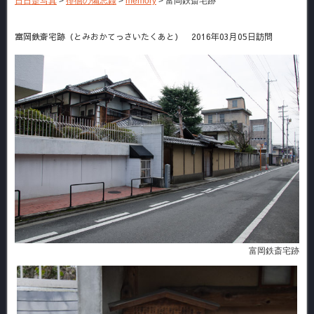
日日是写真
>
徘徊の備忘録
>
memory
>
富岡鉄斎宅跡
富岡鉄斎宅跡（とみおかてっさいたくあと） 2016年03月05日訪問
富岡鉄斎宅跡