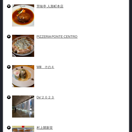
芳味亭 人形町本店
PIZZERIA PONTE CENTRO
Will その４
De’２０２３
村上開新堂