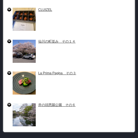
CLUIZEL
仙川の町並み その１４
La Prima Pagina その３
井の頭恩賜公園 その６