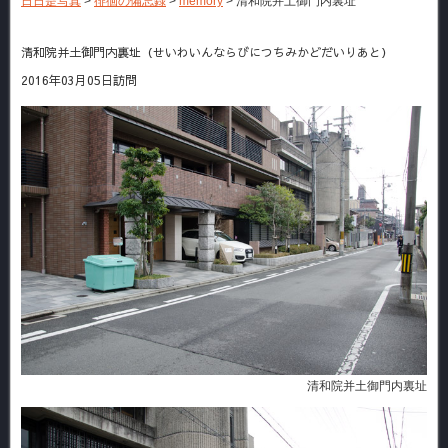
日日是写真
>
徘徊の備忘録
>
memory
>
清和院并土御門内裏址
清和院并土御門内裏址（せいわいんならびにつちみかどだいりあと）
2016年03月05日訪問
清和院并土御門内裏址