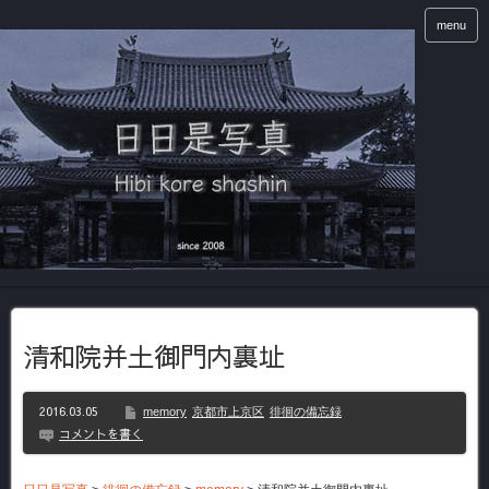
menu
清和院并土御門内裏址
2016.03.05
memory
京都市上京区
徘徊の備忘録
コメントを書く