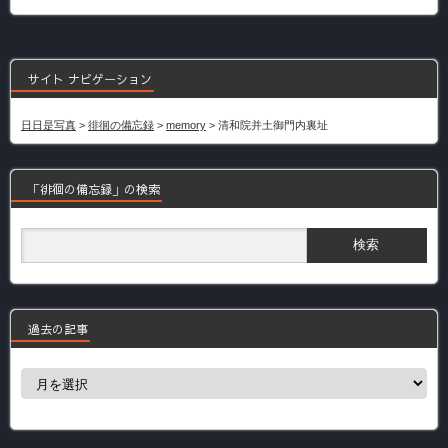
サイト ナビゲーション
日日是写真
>
徘徊の備忘録
>
memory
>
清和院并土御門内裏址
「徘徊の備忘録」の検索
過去の記事
過
去
の
記
事