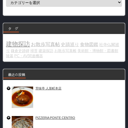
テ
ゴ
リ
ー
タ グ
建物探訪
お散歩写真帖
史蹟巡り
食物図鑑
社寺仏閣巡
り
鎌倉史跡碑
掃苔
建築探訪
お散歩写真帳
美術館・博物館・図書館
陵墓
PC・AV関連機器
最近の投稿
芳味亭 人形町本店
PIZZERIA PONTE CENTRO