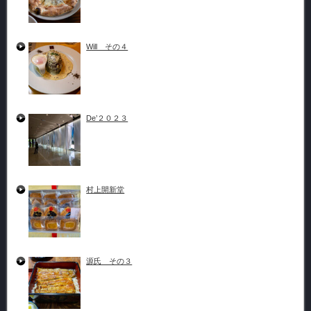
Will その４
De’２０２３
村上開新堂
源氏 その３