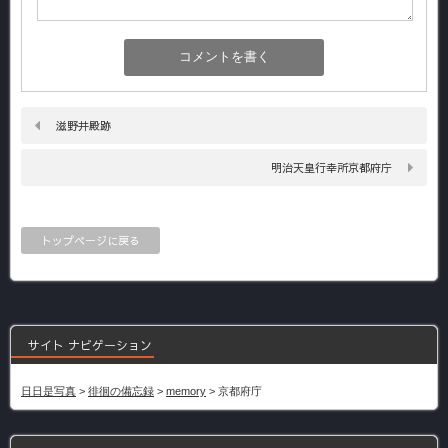
滋野井殿跡
明治天皇行幸所京都府庁
トップページに戻る
サイト ナビゲーション
日日是写真
>
徘徊の備忘録
>
memory
>
京都府庁