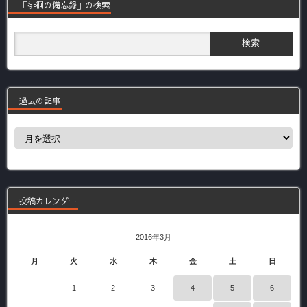
「徘徊の備忘録」の検索
過去の記事
過
去
の
記
事
投稿カレンダー
2016年3月
月
火
水
木
金
土
日
1
2
3
4
5
6