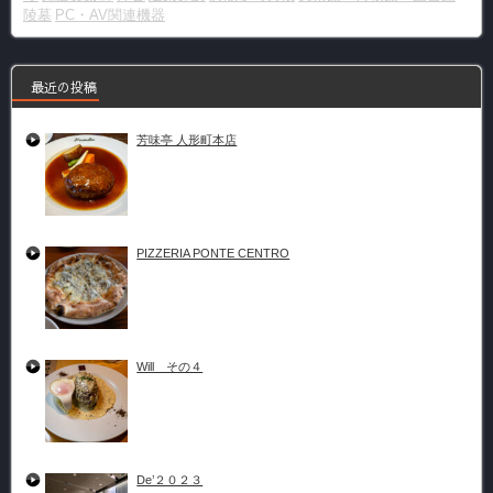
陵墓
PC・AV関連機器
最近の投稿
芳味亭 人形町本店
PIZZERIA PONTE CENTRO
Will その４
De’２０２３