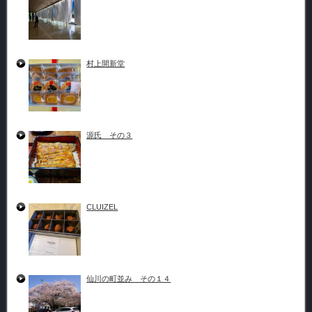
村上開新堂
源氏 その３
CLUIZEL
仙川の町並み その１４