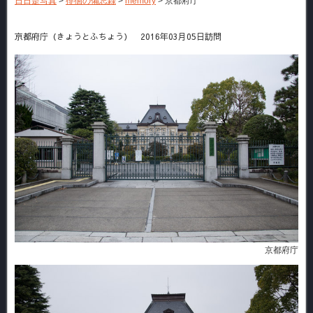
日日是写真
>
徘徊の備忘録
>
memory
>
京都府庁
京都府庁（きょうとふちょう） 2016年03月05日訪問
京都府庁