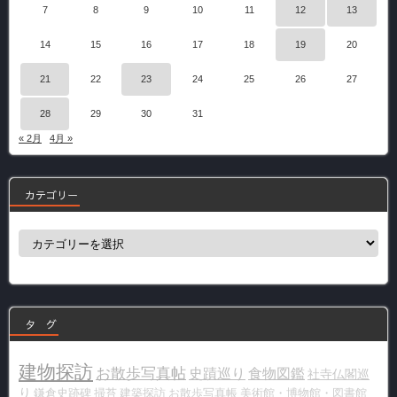
7
8
9
10
11
12
13
14
15
16
17
18
19
20
21
22
23
24
25
26
27
28
29
30
31
« 2月
4月 »
カテゴリー
カ
テ
ゴ
リ
ー
タ グ
建物探訪
お散歩写真帖
史蹟巡り
食物図鑑
社寺仏閣巡
り
鎌倉史跡碑
掃苔
建築探訪
お散歩写真帳
美術館・博物館・図書館