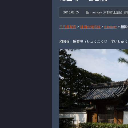
2016.03.05
memory
京都市上京区
徘
日日是写真
>
徘徊の備忘録
>
memory
>
相国
相国寺 瑞春院（しょうこくじ ずいしゅうん