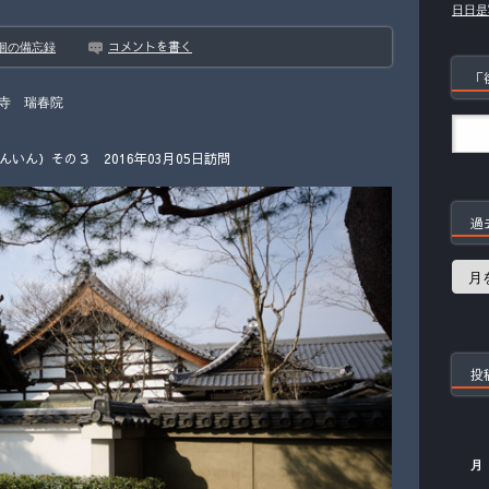
日日是
コメントを書く
徊の備忘録
「
寺 瑞春院
いん）その３ 2016年03月05日訪問
過
過
去
の
記
事
投
月