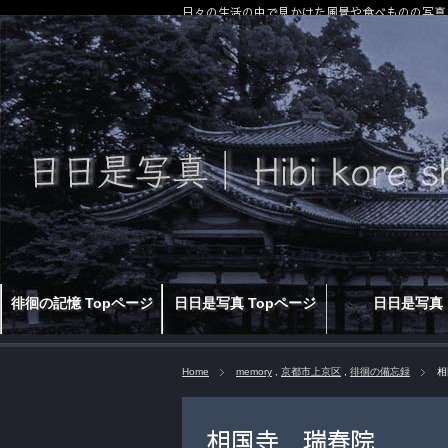
日々の生活の中で見かけた風景や食べものの写真
徘徊の記憶 Topページ
日日是写真 Topページ
日日是写真
Home
memory
,
京都市上京区
,
徘徊の備忘録
相
相国寺 瑞春院