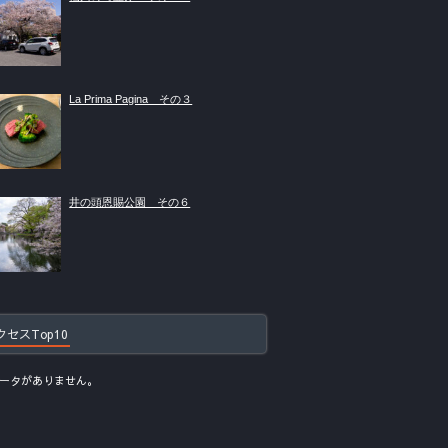
La Prima Pagina その３
井の頭恩賜公園 その６
クセスTop10
ータがありません。