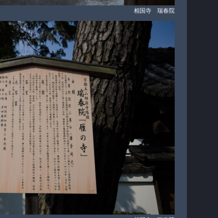
相国寺 瑞春院