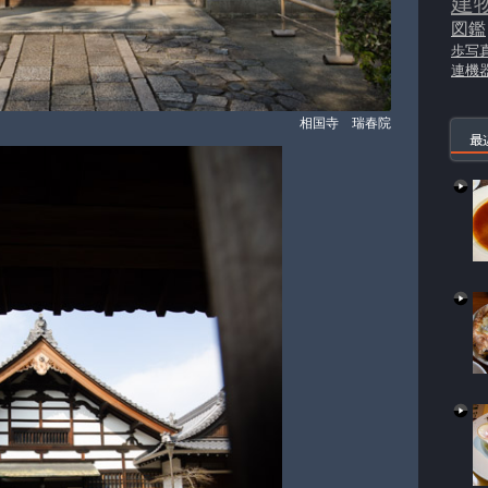
建
図鑑
歩写
連機
相国寺 瑞春院
最