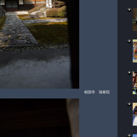
相国寺 瑞春院