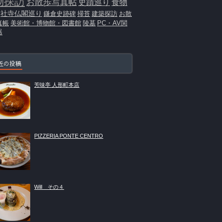
物探訪
お散歩写真帖
史蹟巡り
食物
社寺仏閣巡り
鎌倉史跡碑
掃苔
建築探訪
お散
真帳
美術館・博物館・図書館
陵墓
PC・AV関
器
近の投稿
芳味亭 人形町本店
PIZZERIA PONTE CENTRO
Will その４