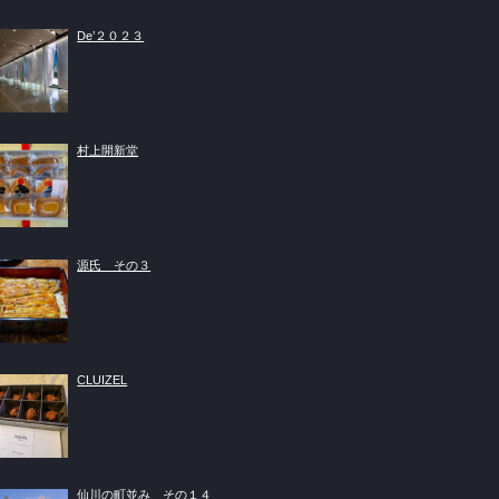
De’２０２３
村上開新堂
源氏 その３
CLUIZEL
仙川の町並み その１４