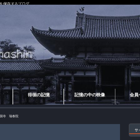
を保存するブログ
徘徊の記憶
記憶の中の映像
会員
国寺 瑞春院
サ