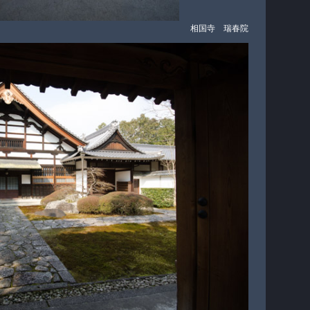
相国寺 瑞春院