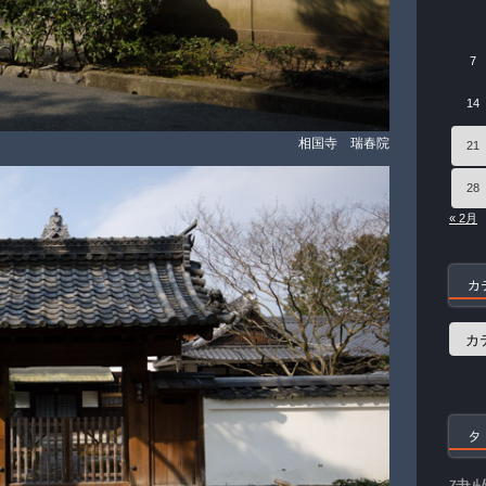
7
14
相国寺 瑞春院
21
28
« 2月
カ
カ
テ
ゴ
リ
ー
タ