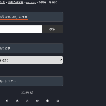
写真
>
徘徊の備忘録
>
memory
>
相国寺 瑞春院
徘徊の備忘録」の検索
去の記事
稿カレンダー
2016年3月
火
水
木
金
土
日