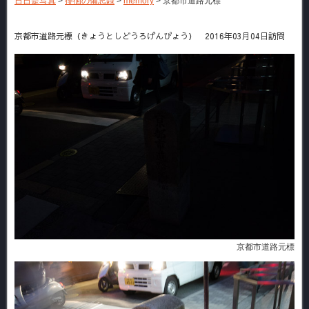
日日是写真
>
徘徊の備忘録
>
memory
>
京都市道路元標
京都市道路元標（きょうとしどうろげんぴょう） 2016年03月04日訪問
京都市道路元標