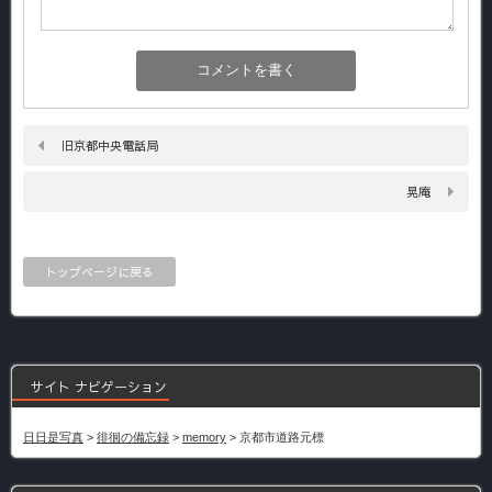
旧京都中央電話局
晃庵
トップページに戻る
サイト ナビゲーション
日日是写真
>
徘徊の備忘録
>
memory
>
京都市道路元標