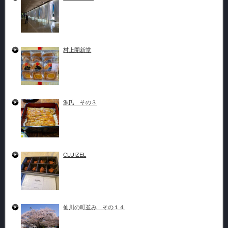
村上開新堂
源氏 その３
CLUIZEL
仙川の町並み その１４