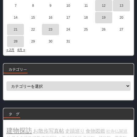
7
8
9
10
11
12
13
14
15
16
17
18
19
20
21
22
23
24
25
26
27
28
29
30
31
« 2月
4月 »
カテゴリー
カ
テ
ゴ
リ
ー
タ グ
建物探訪
お散歩写真帖
史蹟巡り
食物図鑑
社寺仏閣巡