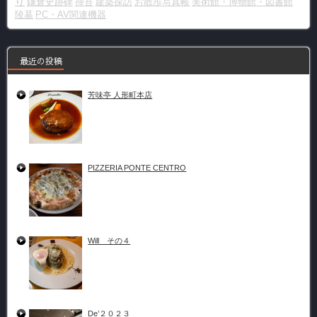
り
鎌倉史跡碑
掃苔
建築探訪
お散歩写真帳
美術館・博物館・図書館
陵墓
PC・AV関連機器
最近の投稿
芳味亭 人形町本店
PIZZERIA PONTE CENTRO
Will その４
De’２０２３