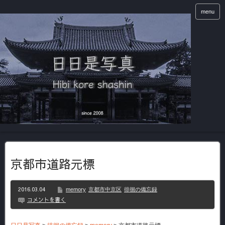
menu
京都市道路元標
2016.03.04
memory
京都市中京区
徘徊の備忘録
コメントを書く