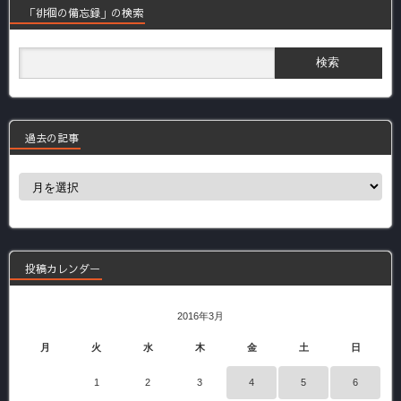
「徘徊の備忘録」の検索
過去の記事
過
去
の
記
事
投稿カレンダー
2016年3月
月
火
水
木
金
土
日
1
2
3
4
5
6