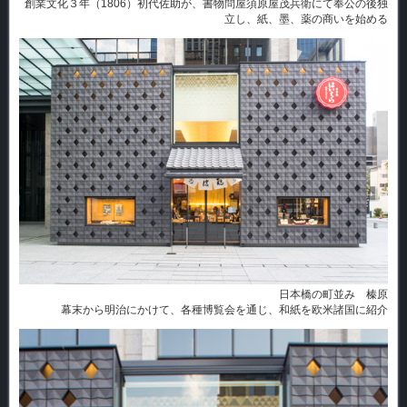
創業文化３年（1806） 初代佐助が、書物問屋須原屋茂兵衛にて奉公の後独
立し、紙、墨、薬の商いを始める
日本橋の町並み 榛原
幕末から明治にかけて、各種博覧会を通じ、和紙を欧米諸国に紹介