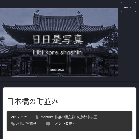
menu
日本橋の町並み
2016.02.21
memory
徘徊の備忘録
東京都中央区
コメントを書く
お散歩写真帖