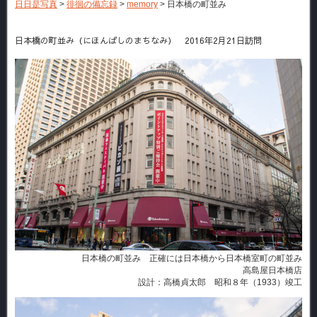
日日是写真
>
徘徊の備忘録
>
memory
>
日本橋の町並み
日本橋の町並み（にほんばしのまちなみ） 2016年2月21日訪問
日本橋の町並み 正確には日本橋から日本橋室町の町並み
高島屋日本橋店
設計：高橋貞太郎 昭和８年（1933）竣工