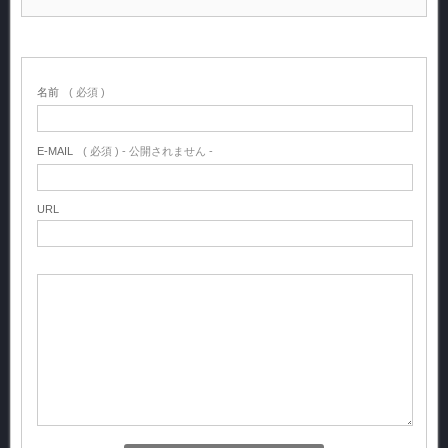
名前
( 必須 )
E-MAIL
( 必須 ) - 公開されません -
URL