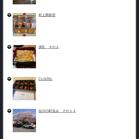
村上開新堂
源氏 その３
CLUIZEL
仙川の町並み その１４