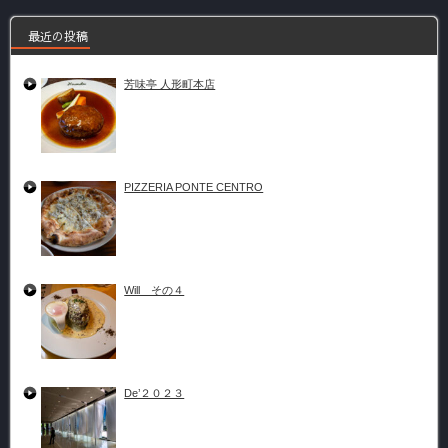
最近の投稿
芳味亭 人形町本店
PIZZERIA PONTE CENTRO
Will その４
De’２０２３