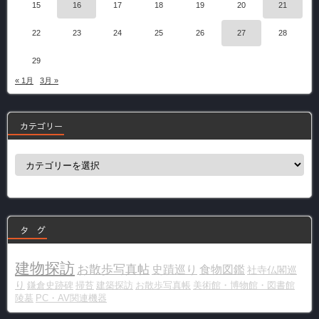
15
16
17
18
19
20
21
22
23
24
25
26
27
28
29
« 1月
3月 »
カテゴリー
カ
テ
ゴ
リ
ー
タ グ
建物探訪
お散歩写真帖
史蹟巡り
食物図鑑
社寺仏閣巡
り
鎌倉史跡碑
掃苔
建築探訪
お散歩写真帳
美術館・博物館・図書館
陵墓
PC・AV関連機器