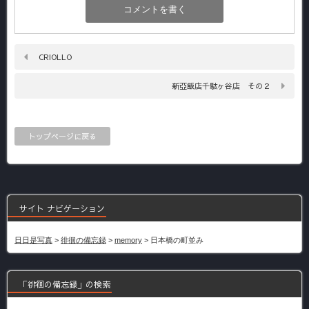
CRIOLLO
新亞飯店千駄ヶ谷店 その２
トップページに戻る
サイト ナビゲーション
日日是写真
>
徘徊の備忘録
>
memory
>
日本橋の町並み
「徘徊の備忘録」の検索