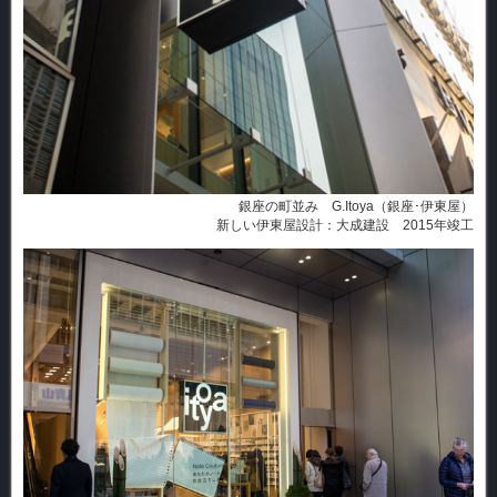
銀座の町並み G.Itoya（銀座･伊東屋）
新しい伊東屋 設計：大成建設 2015年竣工