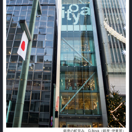
銀座の町並み G.Itoya（銀座･伊東屋）