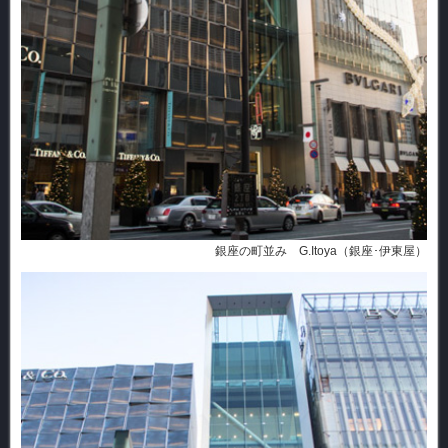
銀座の町並み G.Itoya（銀座･伊東屋）