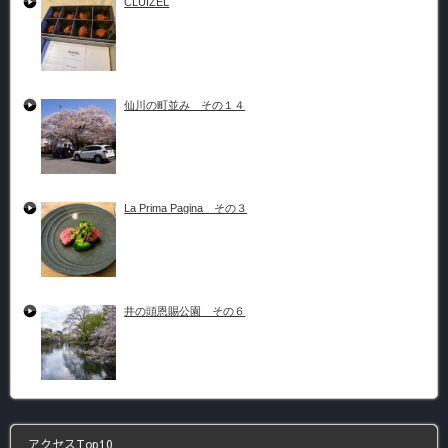
CLUIZEL
仙川の町並み その１４
La Prima Pagina その３
井の頭恩賜公園 その６
アクセスTop10