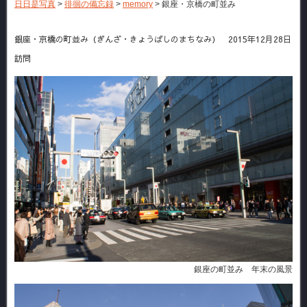
日日是写真
>
徘徊の備忘録
>
memory
>
銀座・京橋の町並み
銀座・京橋の町並み（ぎんざ・きょうばしのまちなみ） 2015年12月28日
訪問
銀座の町並み 年末の風景