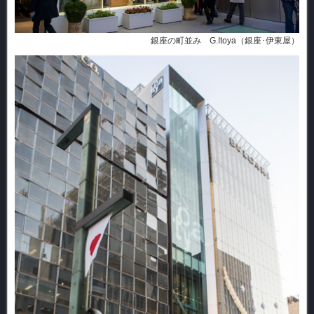
銀座の町並み G.Itoya（銀座･伊東屋）