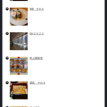
Will その４
De’２０２３
村上開新堂
源氏 その３