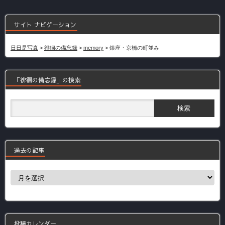
サイト ナビゲーション
日日是写真
>
徘徊の備忘録
>
memory
>
銀座・京橋の町並み
「徘徊の備忘録」の検索
過去の記事
過
去
の
記
事
投稿カレンダー