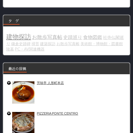
リ
ー
タ グ
建物探訪
お散歩写真帖
史蹟巡り
食物図鑑
社寺仏閣巡
り
鎌倉史跡碑
掃苔
建築探訪
お散歩写真帳
美術館・博物館・図書館
陵墓
PC・AV関連機器
最近の投稿
芳味亭 人形町本店
PIZZERIA PONTE CENTRO