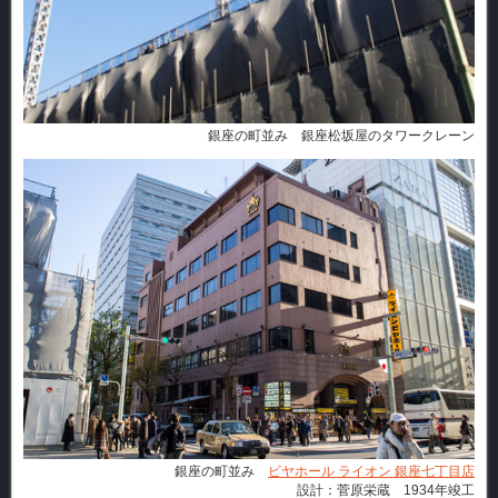
銀座の町並み 銀座松坂屋のタワークレーン
銀座の町並み
ビヤホール ライオン 銀座七丁目店
設計：菅原栄蔵 1934年竣工