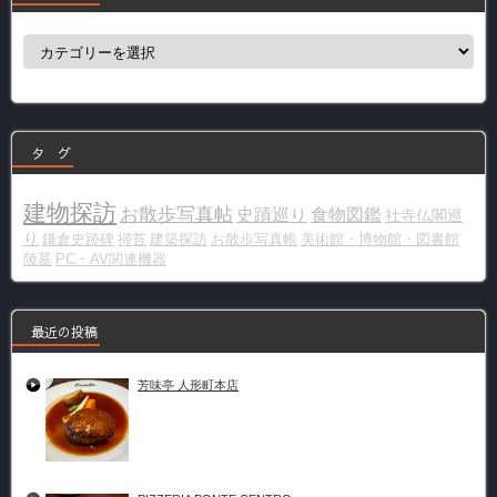
カ
テ
ゴ
リ
ー
タ グ
建物探訪
お散歩写真帖
史蹟巡り
食物図鑑
社寺仏閣巡
り
鎌倉史跡碑
掃苔
建築探訪
お散歩写真帳
美術館・博物館・図書館
陵墓
PC・AV関連機器
最近の投稿
芳味亭 人形町本店