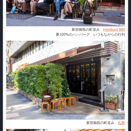
新宿御苑の町並み
Hamburg Will
豚100%のハンバーグ いつもながらの行列
新宿御苑の町並み
礼華