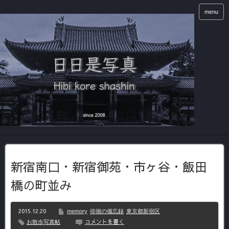
menu
新宿南口・新宿御苑・市ヶ谷・飯田
橋の町並み
2015.12.20
memory
徘徊の備忘録
東京都新宿区
コメントを書く
お散歩写真帖