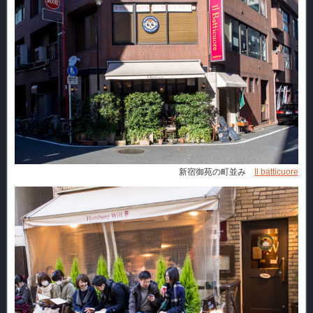
新宿御苑の町並み
Il batticuore