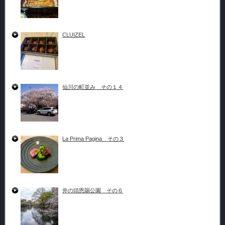
CLUIZEL
仙川の町並み その１４
La Prima Pagina その３
井の頭恩賜公園 その６