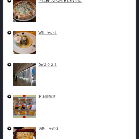
PIZZERIA PONTE CENTRO
Will その４
De’２０２３
村上開新堂
源氏 その３