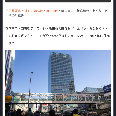
日日是写真
>
徘徊の備忘録
>
memory
>
新宿南口・新宿御苑・市ヶ谷・飯
田橋の町並み
新宿南口・新宿御苑・市ヶ谷・飯田橋の町並み（しんじゅくみなみぐち・
しんじゅくぎょえん・いちがや・いいだばしのまちなみ） 2015年12月20
日訪問