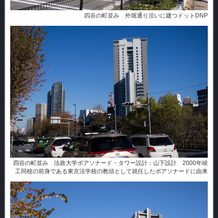
四谷の町並み 外堀通り沿いに建つドットDNP
四谷の町並み 法政大学ボアソナード・タワー 設計：山下設計 2000年竣
工 同校の前身である東京法学校の教頭として就任したボアソナードに由来