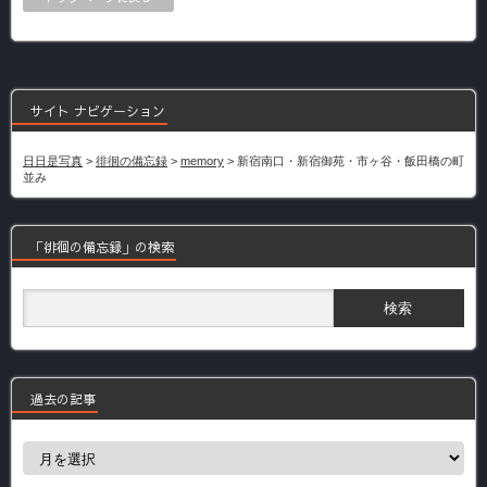
サイト ナビゲーション
日日是写真
>
徘徊の備忘録
>
memory
>
新宿南口・新宿御苑・市ヶ谷・飯田橋の町
並み
「徘徊の備忘録」の検索
過去の記事
過
去
の