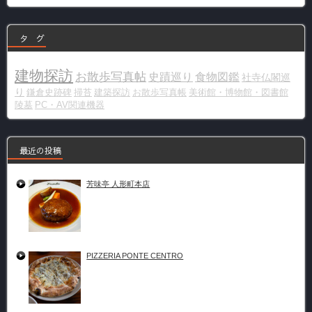
ー
タ グ
建物探訪
お散歩写真帖
史蹟巡り
食物図鑑
社寺仏閣巡
り
鎌倉史跡碑
掃苔
建築探訪
お散歩写真帳
美術館・博物館・図書館
陵墓
PC・AV関連機器
最近の投稿
芳味亭 人形町本店
PIZZERIA PONTE CENTRO