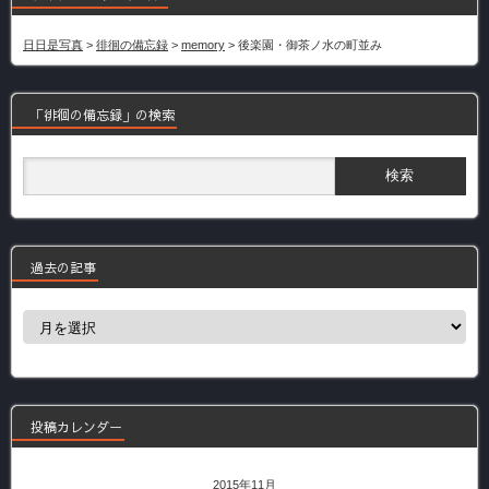
日日是写真
>
徘徊の備忘録
>
memory
>
後楽園・御茶ノ水の町並み
「徘徊の備忘録」の検索
過去の記事
過
去
の
記
事
投稿カレンダー
2015年11月