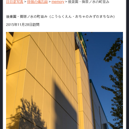
日日是写真
>
徘徊の備忘録
>
memory
>
後楽園・御茶ノ水の町並み
後楽園・御茶ノ水の町並み（こうらくえん・おちゃのみずのまちなみ）
2015年11月28日訪問