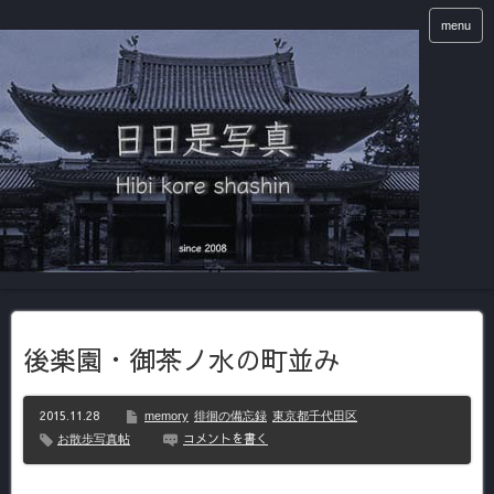
menu
後楽園・御茶ノ水の町並み
2015.11.28
memory
徘徊の備忘録
東京都千代田区
コメントを書く
お散歩写真帖