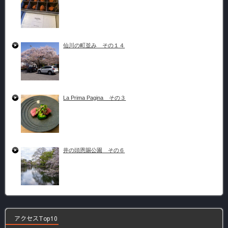
仙川の町並み その１４
La Prima Pagina その３
井の頭恩賜公園 その６
アクセスTop10