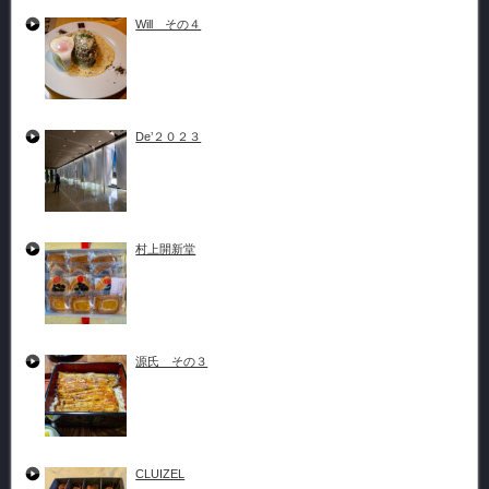
Will その４
De’２０２３
村上開新堂
源氏 その３
CLUIZEL