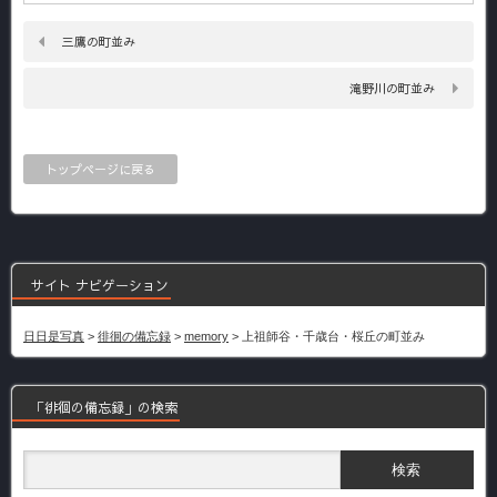
三鷹の町並み
滝野川の町並み
トップページに戻る
サイト ナビゲーション
日日是写真
>
徘徊の備忘録
>
memory
>
上祖師谷・千歳台・桜丘の町並み
「徘徊の備忘録」の検索