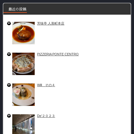
最近の投稿
芳味亭 人形町本店
PIZZERIA PONTE CENTRO
Will その４
De’２０２３