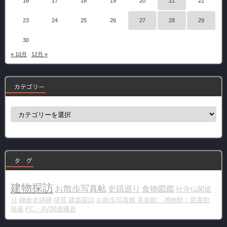
16
17
18
19
20
21
22
23
24
25
26
27
28
29
30
« 10月
12月 »
カテゴリー
カ
テ
ゴ
リ
ー
タ グ
建物探訪
お散歩写真帖
史蹟巡り
食物図鑑
社寺仏閣巡
り
鎌倉史跡碑
掃苔
建築探訪
お散歩写真帳
美術館・博物館・図書館
陵墓
PC・AV関連機器