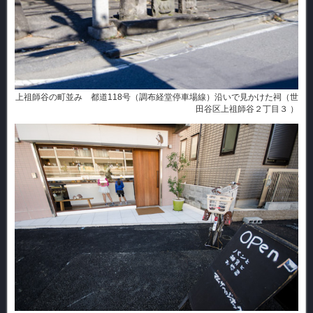
上祖師谷の町並み 都道118号（調布経堂停車場線）沿いで見かけた祠（世
田谷区上祖師谷２丁目３ ）