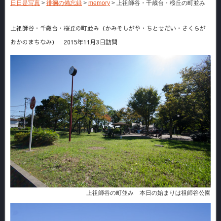
日日是写真
>
徘徊の備忘録
>
memory
>
上祖師谷・千歳台・桜丘の町並み
上祖師谷・千歳台・桜丘の町並み（かみそしがや・ちとせだい・さくらが
おかのまちなみ） 2015年11月3日訪問
上祖師谷の町並み 本日の始まりは祖師谷公園