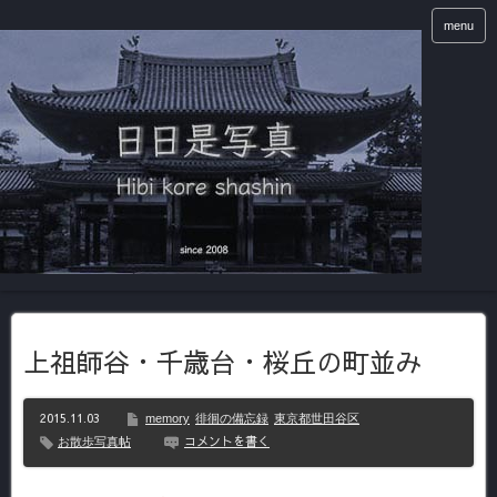
menu
上祖師谷・千歳台・桜丘の町並み
2015.11.03
memory
徘徊の備忘録
東京都世田谷区
コメントを書く
お散歩写真帖