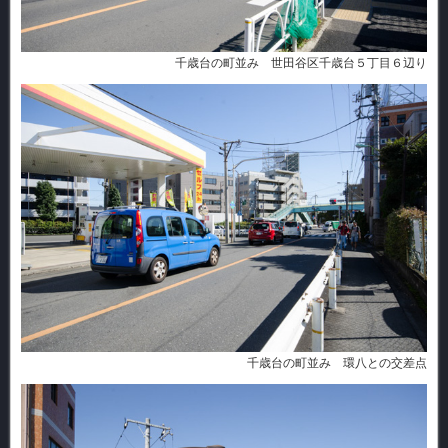
千歳台の町並み 世田谷区千歳台５丁目６辺り
千歳台の町並み 環八との交差点