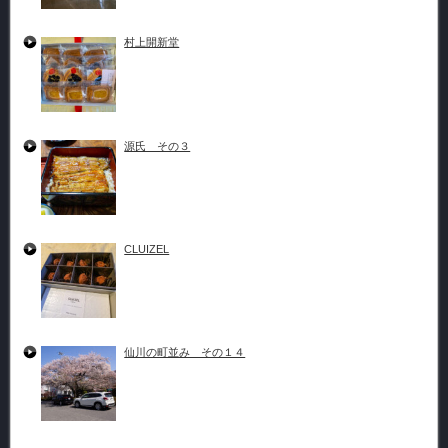
村上開新堂
源氏 その３
CLUIZEL
仙川の町並み その１４