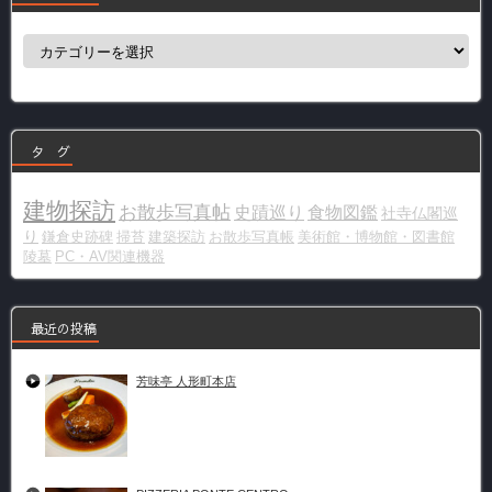
カ
テ
ゴ
リ
ー
タ グ
建物探訪
お散歩写真帖
史蹟巡り
食物図鑑
社寺仏閣巡
り
鎌倉史跡碑
掃苔
建築探訪
お散歩写真帳
美術館・博物館・図書館
陵墓
PC・AV関連機器
最近の投稿
芳味亭 人形町本店