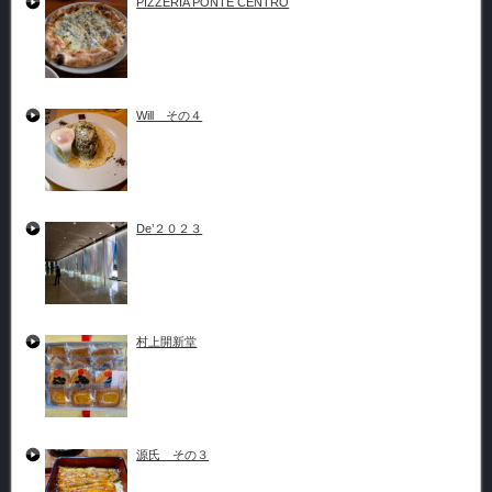
PIZZERIA PONTE CENTRO
Will その４
De’２０２３
村上開新堂
源氏 その３