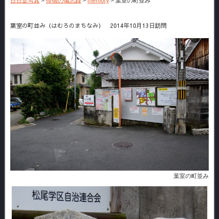
日日是写真
>
徘徊の備忘録
>
memory
>
葉室の町並み
葉室の町並み（はむろのまちなみ） 2014年10月13日訪問
葉室の町並み