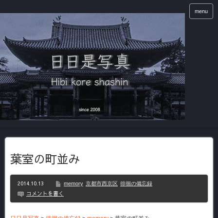
menu
葉室の町並み
2014.10.13
memory
京都市西京区
徘徊の備忘録
コメントを書く