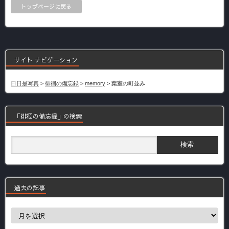
トップページに戻る
サイト ナビゲーション
日日是写真
>
徘徊の備忘録
>
memory
>
葉室の町並み
「徘徊の備忘録」の検索
過去の記事
過
去
の