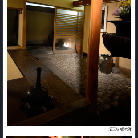
湯豆腐 嵯峨野