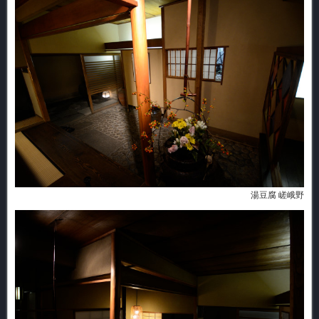
湯豆腐 嵯峨野