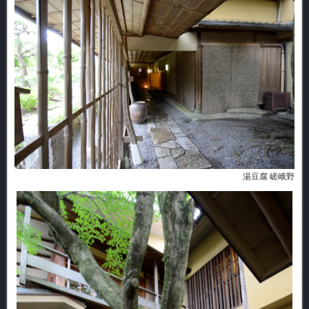
湯豆腐 嵯峨野