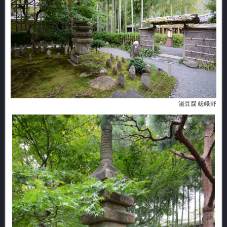
湯豆腐 嵯峨野