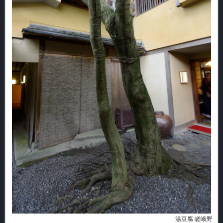
湯豆腐 嵯峨野