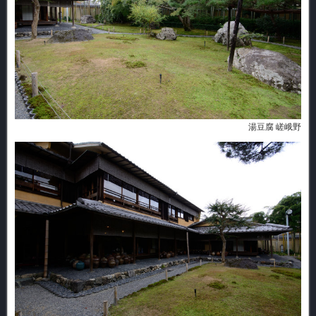
湯豆腐 嵯峨野