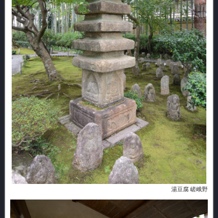
湯豆腐 嵯峨野