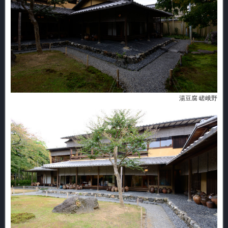
湯豆腐 嵯峨野