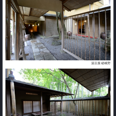
湯豆腐 嵯峨野