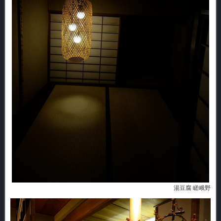
湯豆腐 嵯峨野