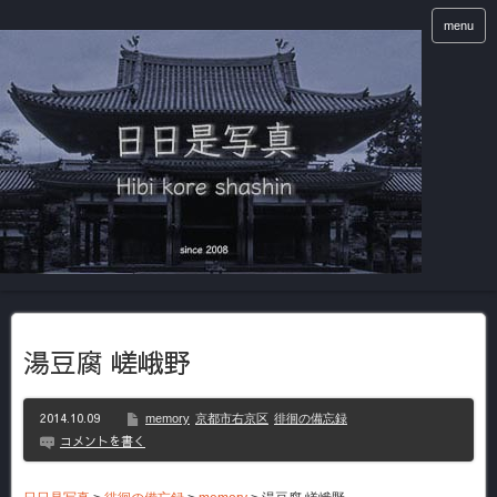
menu
湯豆腐 嵯峨野
2014.10.09
memory
京都市右京区
徘徊の備忘録
コメントを書く