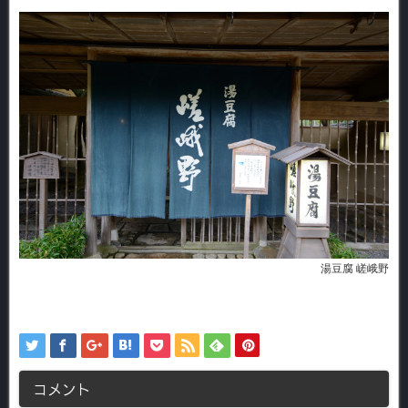
湯豆腐 嵯峨野
コメント