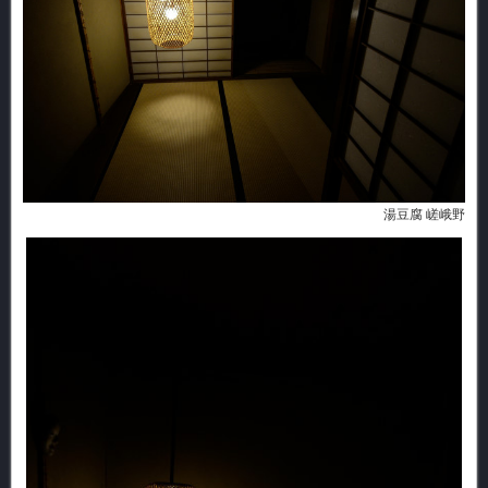
湯豆腐 嵯峨野