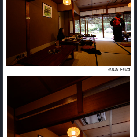
湯豆腐 嵯峨野