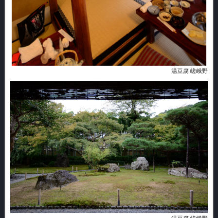
湯豆腐 嵯峨野