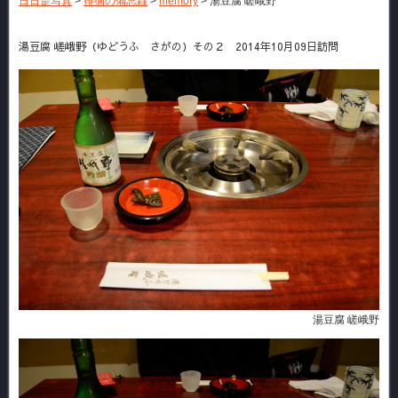
日日是写真
>
徘徊の備忘録
>
memory
>
湯豆腐 嵯峨野
湯豆腐 嵯峨野（ゆどうふ さがの）その２ 2014年10月09日訪問
湯豆腐 嵯峨野