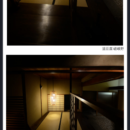
湯豆腐 嵯峨野