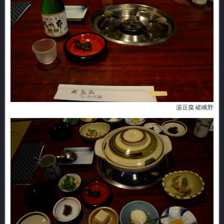
湯豆腐 嵯峨野