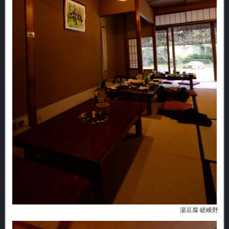
湯豆腐 嵯峨野