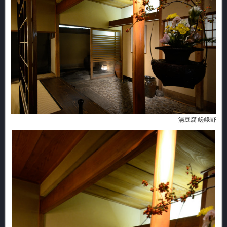
湯豆腐 嵯峨野