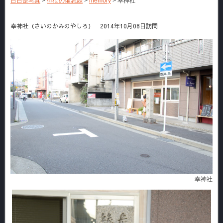
日日是写真
>
徘徊の備忘録
>
memory
>
幸神社
幸神社（さいのかみのやしろ） 2014年10月08日訪問
幸神社