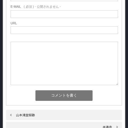
E-MAIL
( 必須 ) - 公開されません -
URL
山本鴻堂邸跡
本満寺