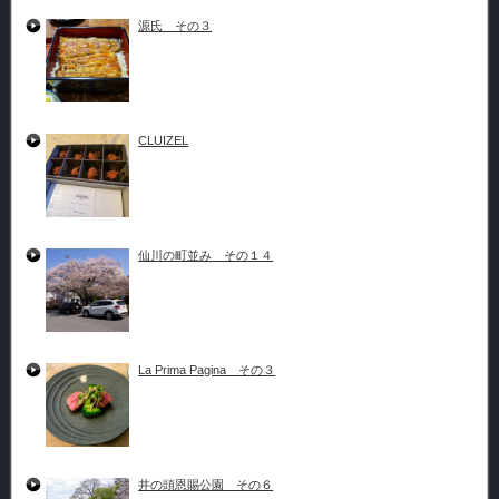
源氏 その３
CLUIZEL
仙川の町並み その１４
La Prima Pagina その３
井の頭恩賜公園 その６