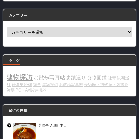
カテゴリー
カ
テ
ゴ
リ
ー
タ グ
建物探訪
お散歩写真帖
史蹟巡り
食物図鑑
社寺仏閣巡
り
鎌倉史跡碑
掃苔
建築探訪
お散歩写真帳
美術館・博物館・図書館
陵墓
PC・AV関連機器
最近の投稿
芳味亭 人形町本店