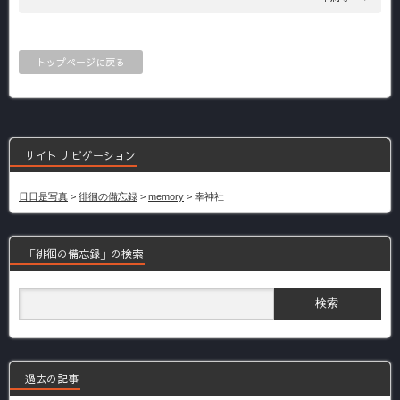
トップページに戻る
サイト ナビゲーション
日日是写真
>
徘徊の備忘録
>
memory
>
幸神社
「徘徊の備忘録」の検索
過去の記事