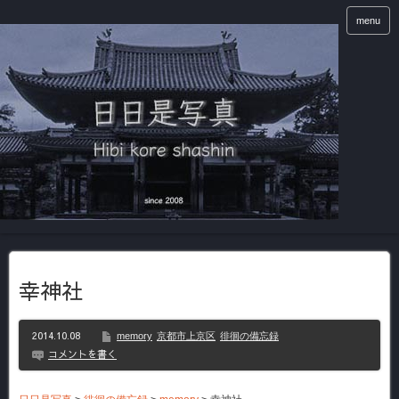
menu
幸神社
2014.10.08
memory
京都市上京区
徘徊の備忘録
コメントを書く