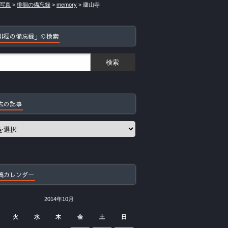
写真
>
徘徊の備忘録
>
memory
>
廬山寺
徘徊の備忘録」の検索
去の記事
稿カレンダー
2014年10月
火
水
木
金
土
日