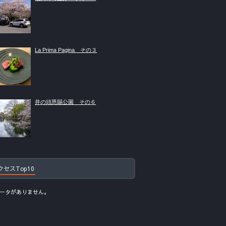
La Prima Pagina その３
井の頭恩賜公園 その６
クセスTop10
ータがありません。