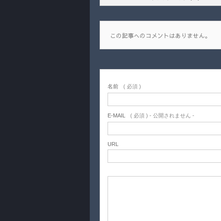
この記事へのコメントはありません。
名前
( 必須 )
E-MAIL
( 必須 ) - 公開されません -
URL