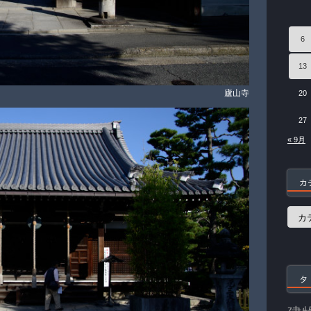
6
13
廬山寺
20
27
« 9月
カ
カ
テ
ゴ
リ
ー
タ