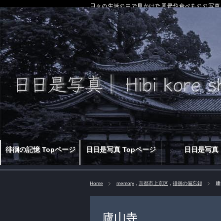
日々の生活の中で見かけた風景や食べものの写真
徘徊の記憶 Topページ
日日是写真 Topページ
日日是写真
Home
memory
,
京都市上京区
,
徘徊の備忘録
廬
廬山寺