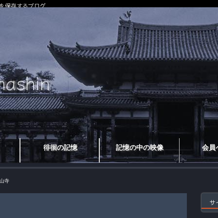
を保存するブログ
徘徊の記憶
記憶の中の映像
会員
山寺
サ