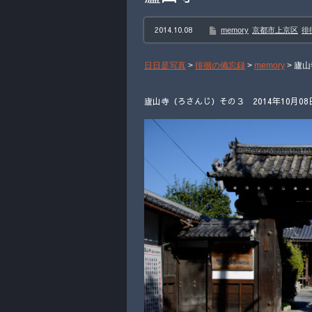
2014.10.08
memory
京都市上京区
徘
日日是写真
>
徘徊の備忘録
>
memory
>
廬山
廬山寺（ろさんじ）その３ 2014年10月08