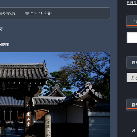
日日是
コメントを書く
徊の備忘録
「
寺
日訪問
過
過
去
の
記
事
投
月