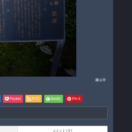
廬山寺
Pocket
RSS
feedly
Pin it
コメント ( 0 )