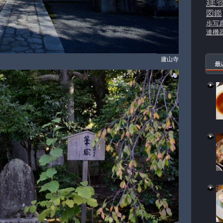
建
図鑑
歩写
連機
廬山寺
最