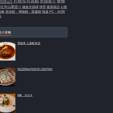
物探訪
お散歩写真帖
史蹟巡り
食物
社寺仏閣巡り
鎌倉史跡碑
掃苔
建築探訪
お散
真帳
美術館・博物館・図書館
陵墓
PC・AV関
器
近の投稿
芳味亭 人形町本店
PIZZERIA PONTE CENTRO
Will その４