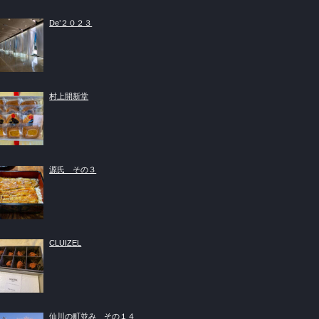
De’２０２３
村上開新堂
源氏 その３
CLUIZEL
仙川の町並み その１４