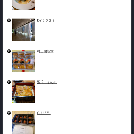
De’２０２３
村上開新堂
源氏 その３
CLUIZEL