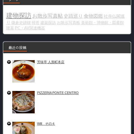
建物探訪
お散歩写真帖
史蹟巡り
食物図鑑
社寺仏閣巡
り
鎌倉史跡碑
掃苔
建築探訪
お散歩写真帳
美術館・博物館・図書館
陵墓
PC・AV関連機器
最近の投稿
芳味亭 人形町本店
PIZZERIA PONTE CENTRO
Will その４