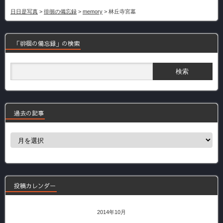
日日是写真
>
徘徊の備忘録
>
memory
>
林丘寺宮墓
「徘徊の備忘録」の検索
過去の記事
過
去
の
記
事
投稿カレンダー
2014年10月