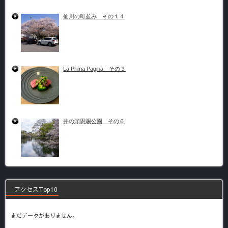
仙川の町並み その１４
La Prima Pagina その３
井の頭恩賜公園 その６
アクセスTop10
まだデータがありません。