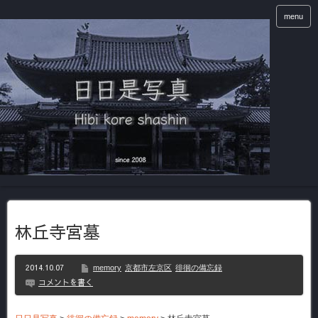
menu
林丘寺宮墓
2014.10.07
memory
京都市左京区
徘徊の備忘録
コメントを書く