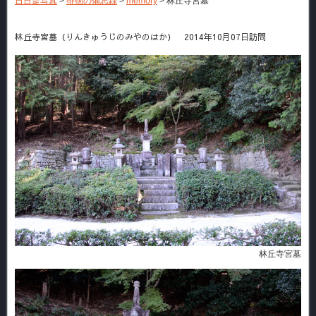
日日是写真
>
徘徊の備忘録
>
memory
>
林丘寺宮墓
林丘寺宮墓（りんきゅうじのみやのはか） 2014年10月07日訪問
林丘寺宮墓