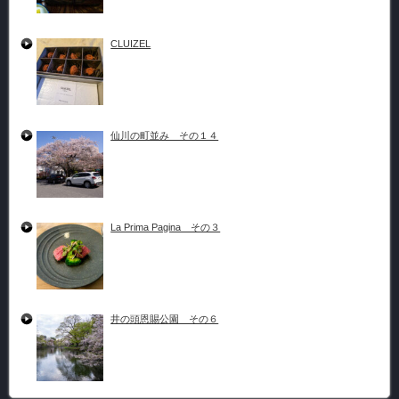
CLUIZEL
仙川の町並み その１４
La Prima Pagina その３
井の頭恩賜公園 その６