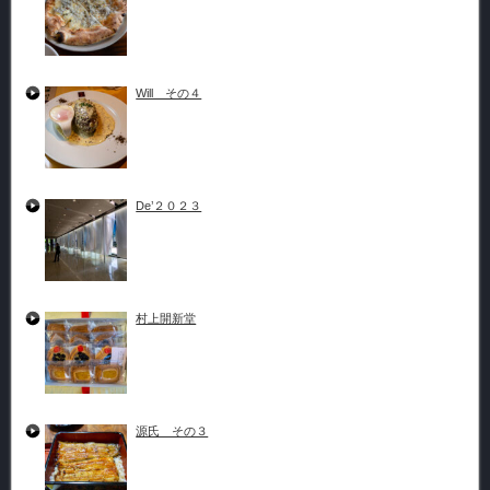
Will その４
De’２０２３
村上開新堂
源氏 その３