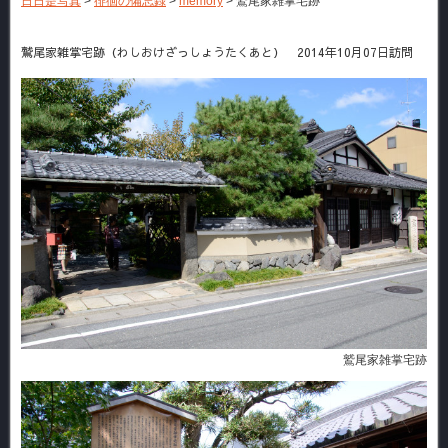
日日是写真
>
徘徊の備忘録
>
memory
>
鷲尾家雑掌宅跡
鷲尾家雑掌宅跡（わしおけざっしょうたくあと） 2014年10月07日訪問
鷲尾家雑掌宅跡