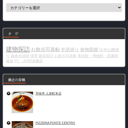
カ
テ
ゴ
リ
ー
タ グ
建物探訪
お散歩写真帖
史蹟巡り
食物図鑑
社寺仏閣巡
り
鎌倉史跡碑
掃苔
建築探訪
お散歩写真帳
美術館・博物館・図書館
陵墓
PC・AV関連機器
最近の投稿
芳味亭 人形町本店
PIZZERIA PONTE CENTRO