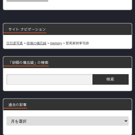
サイト ナビゲーション
日日是写真
>
徘徊の備忘録
>
memory
>
鷲尾家雑掌宅跡
「徘徊の備忘録」の検索
過去の記事
過
去
の
記