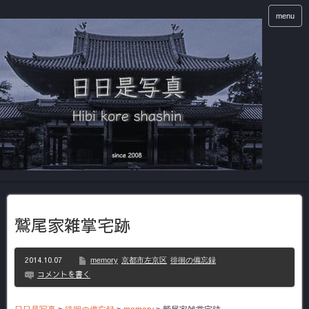
menu
鷲尾家雑掌宅跡
2014.10.07
memory
京都市左京区
徘徊の備忘録
コメントを書く