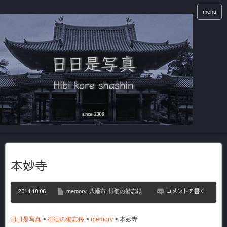
menu
本妙寺
2014.10.06
コメントを書く
memory
八幡市
徘徊の備忘録
日日是写真
>
徘徊の備忘録
>
memory
>
本妙寺