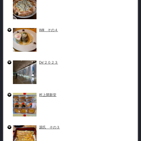
Will その４
De’２０２３
村上開新堂
源氏 その３