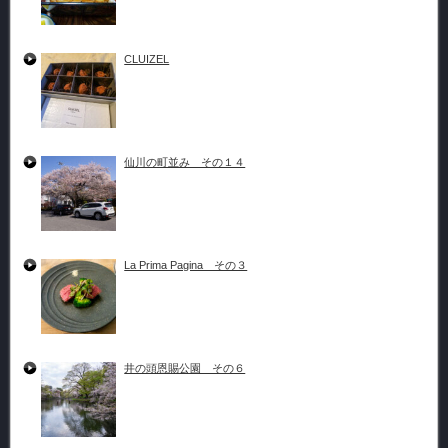
CLUIZEL
仙川の町並み その１４
La Prima Pagina その３
井の頭恩賜公園 その６