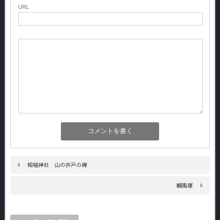
URL
相槌神社 山の井戸の碑
頼風塚