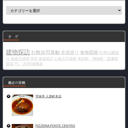
カ
テ
ゴ
リ
ー
タ グ
建物探訪
お散歩写真帖
史蹟巡り
食物図鑑
社寺仏閣巡
り
鎌倉史跡碑
掃苔
建築探訪
お散歩写真帳
美術館・博物館・図書館
陵墓
PC・AV関連機器
最近の投稿
芳味亭 人形町本店
PIZZERIA PONTE CENTRO