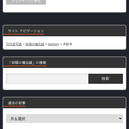
トップページに戻る
サイト ナビゲーション
日日是写真
>
徘徊の備忘録
>
memory
>
本妙寺
「徘徊の備忘録」の検索
過去の記事
過
去
の
記