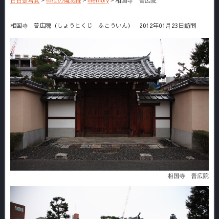
日日是写真
>
徘徊の備忘録
>
memory
>
相国寺 普広院
相国寺 普広院（しょうこくじ ふこういん） 2012年01月23日訪問
相国寺 普広院