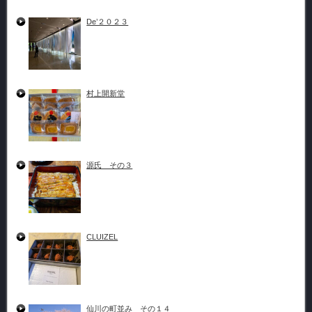
De’２０２３
村上開新堂
源氏 その３
CLUIZEL
仙川の町並み その１４