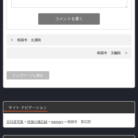
相国寺 光源院
相国寺 玉龍院
トップページに戻る
サイト ナビゲーション
日日是写真
>
徘徊の備忘録
>
memory
>
相国寺 普広院