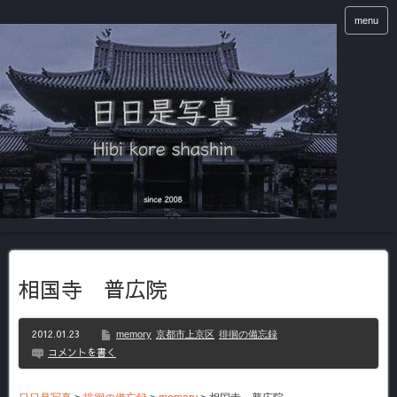
menu
相国寺 普広院
2012.01.23
memory
京都市上京区
徘徊の備忘録
コメントを書く