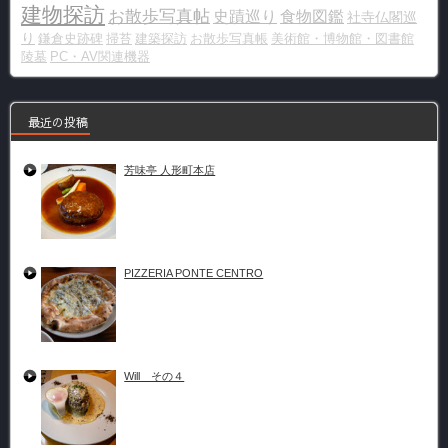
建物探訪
お散歩写真帖
史蹟巡り
食物図鑑
社寺仏閣巡
り
鎌倉史跡碑
掃苔
建築探訪
お散歩写真帳
美術館・博物館・図書館
陵墓
PC・AV関連機器
最近の投稿
芳味亭 人形町本店
PIZZERIA PONTE CENTRO
Will その４