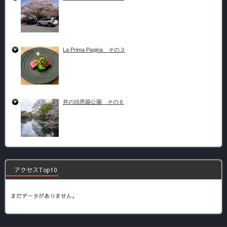
La Prima Pagina その３
井の頭恩賜公園 その６
アクセスTop10
まだデータがありません。