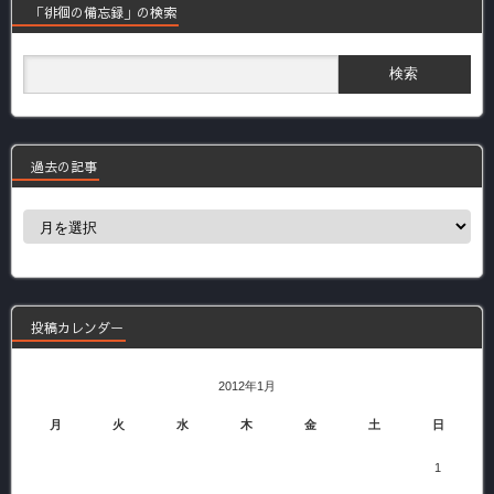
「徘徊の備忘録」の検索
過去の記事
過
去
の
記
事
投稿カレンダー
2012年1月
月
火
水
木
金
土
日
1