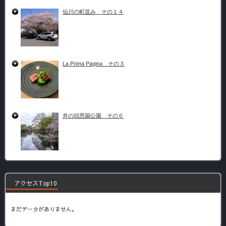
仙川の町並み その１４
La Prima Pagina その３
井の頭恩賜公園 その６
アクセスTop10
まだデータがありません。