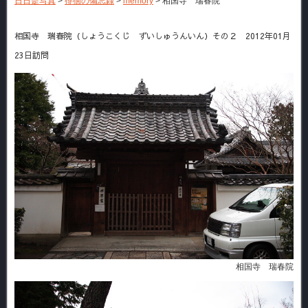
日日是写真
>
徘徊の備忘録
>
memory
>
相国寺 瑞春院
相国寺 瑞春院（しょうこくじ ずいしゅうんいん）その２ 2012年01月
23日訪問
相国寺 瑞春院