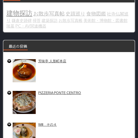
建物探訪
お散歩写真帖
史蹟巡り
食物図鑑
社寺仏閣巡
り
鎌倉史跡碑
掃苔
建築探訪
お散歩写真帳
美術館・博物館・図書館
陵墓
PC・AV関連機器
最近の投稿
芳味亭 人形町本店
PIZZERIA PONTE CENTRO
Will その４