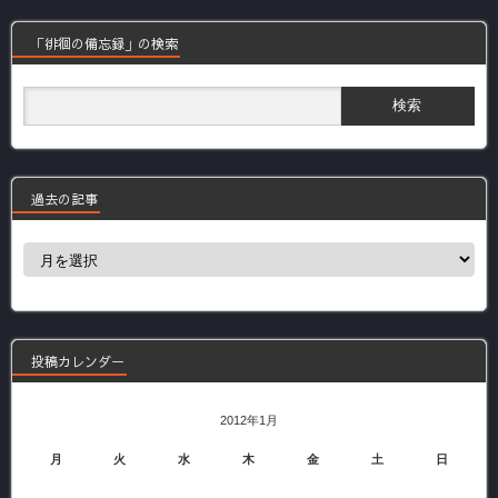
「徘徊の備忘録」の検索
過去の記事
過
去
の
記
事
投稿カレンダー
2012年1月
月
火
水
木
金
土
日