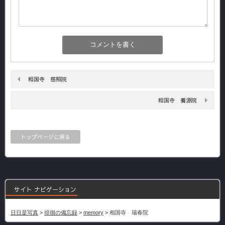
相国寺 慈照院
相国寺 養源院
トップページに戻る
サイト ナビゲーション
日日是写真
>
徘徊の備忘録
>
memory
>
相国寺 瑞春院