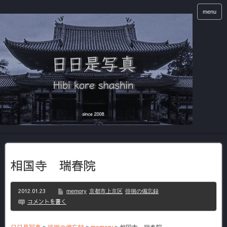
menu
相国寺 瑞春院
2012.01.23
memory
京都市上京区
徘徊の備忘録
コメントを書く