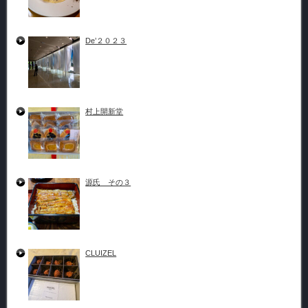
De’２０２３
村上開新堂
源氏 その３
CLUIZEL