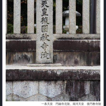
一条天皇 円融寺北陵、堀河天皇 後円教寺陵