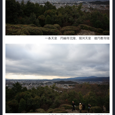
一条天皇 円融寺北陵、堀河天皇 後円教寺陵