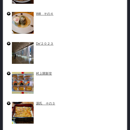
Will その４
De’２０２３
村上開新堂
源氏 その３