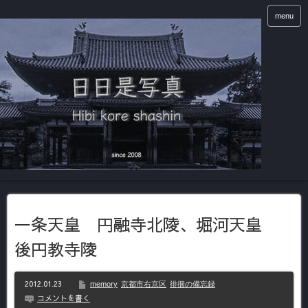
menu
一条天皇 円融寺北陵、堀河天皇
後円教寺陵
2012.01.23
memory
京都市右京区
徘徊の備忘録
コメントを書く