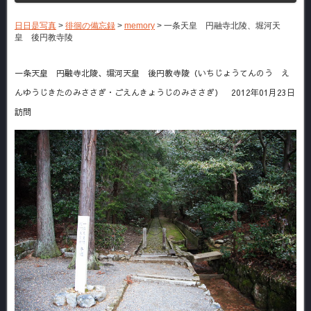
日日是写真
>
徘徊の備忘録
>
memory
>
一条天皇 円融寺北陵、堀河天
皇 後円教寺陵
一条天皇 円融寺北陵、堀河天皇 後円教寺陵（いちじょうてんのう え
んゆうじきたのみささぎ・ごえんきょうじのみささぎ） 2012年01月23日
訪問