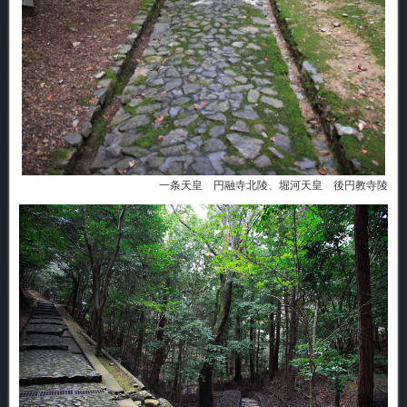
一条天皇 円融寺北陵、堀河天皇 後円教寺陵