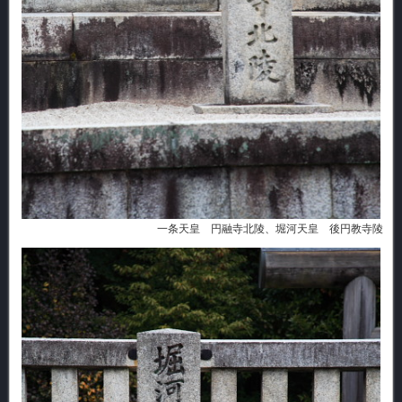
一条天皇 円融寺北陵、堀河天皇 後円教寺陵