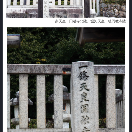
一条天皇 円融寺北陵、堀河天皇 後円教寺陵