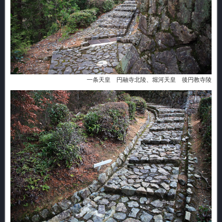
一条天皇 円融寺北陵、堀河天皇 後円教寺陵