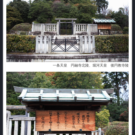
一条天皇 円融寺北陵、堀河天皇 後円教寺陵