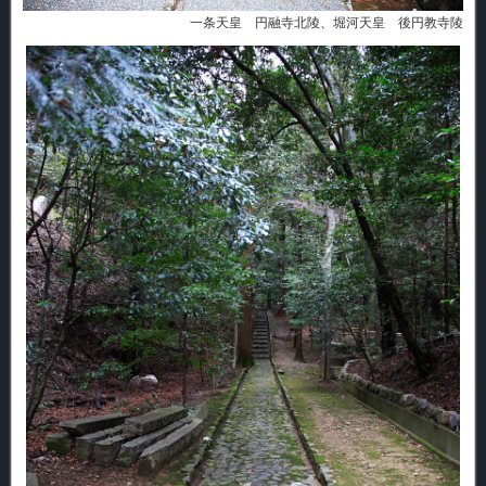
一条天皇 円融寺北陵、堀河天皇 後円教寺陵