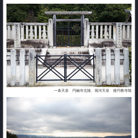
一条天皇 円融寺北陵、堀河天皇 後円教寺陵