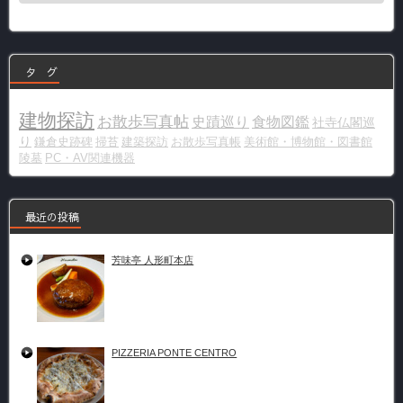
ゴ
リ
ー
タ グ
建物探訪
お散歩写真帖
史蹟巡り
食物図鑑
社寺仏閣巡
り
鎌倉史跡碑
掃苔
建築探訪
お散歩写真帳
美術館・博物館・図書館
陵墓
PC・AV関連機器
最近の投稿
芳味亭 人形町本店
PIZZERIA PONTE CENTRO