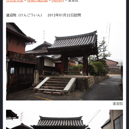
日日是写真
>
徘徊の備忘録
>
memory
>
遣迎院
遣迎院（けんごういん） 2012年01月22日訪問
遣迎院