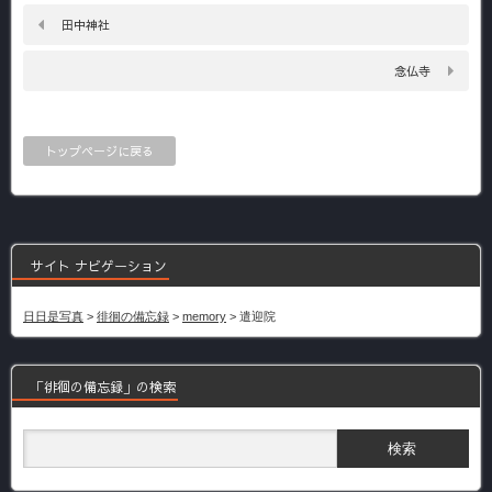
田中神社
念仏寺
トップページに戻る
サイト ナビゲーション
日日是写真
>
徘徊の備忘録
>
memory
>
遣迎院
「徘徊の備忘録」の検索