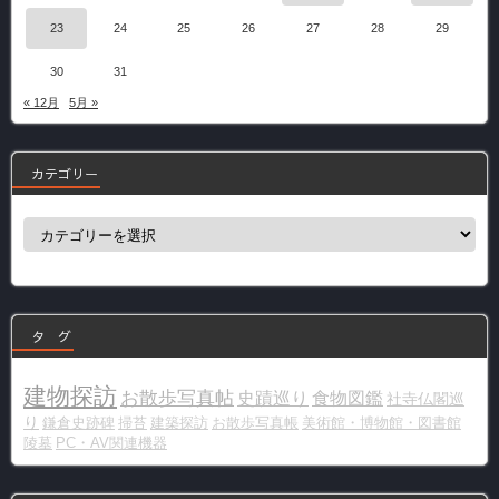
23
24
25
26
27
28
29
30
31
« 12月
5月 »
カテゴリー
カ
テ
ゴ
リ
ー
タ グ
建物探訪
お散歩写真帖
史蹟巡り
食物図鑑
社寺仏閣巡
り
鎌倉史跡碑
掃苔
建築探訪
お散歩写真帳
美術館・博物館・図書館
陵墓
PC・AV関連機器