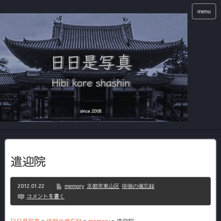
menu
遣迎院
2012.01.22
memory
京都市東山区
徘徊の備忘録
コメントを書く