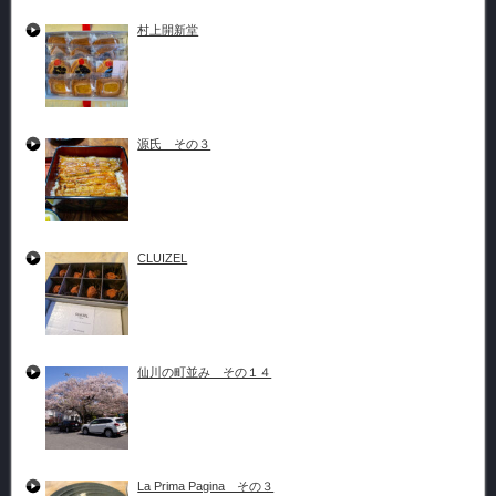
村上開新堂
源氏 その３
CLUIZEL
仙川の町並み その１４
La Prima Pagina その３