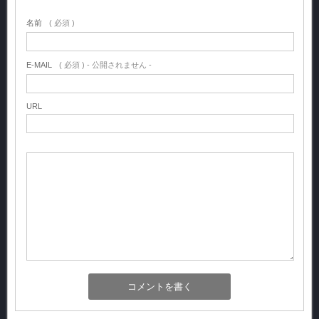
名前
( 必須 )
E-MAIL
( 必須 ) - 公開されません -
URL