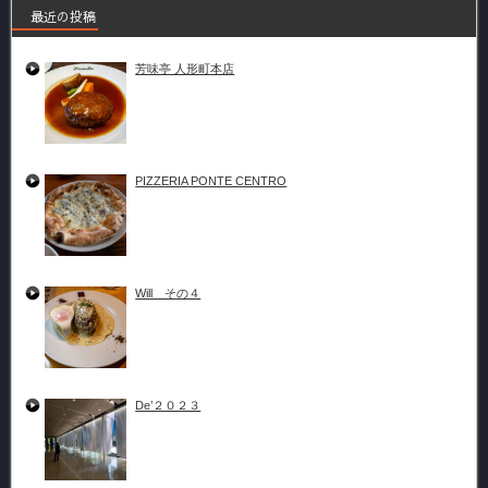
最近の投稿
芳味亭 人形町本店
PIZZERIA PONTE CENTRO
Will その４
De’２０２３