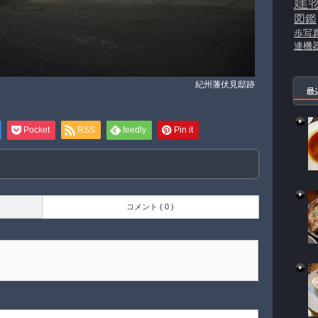
建
図鑑
歩写
連機
紀州藩伏見邸跡
最
Pocket
RSS
feedly
Pin it
コメント ( 0 )