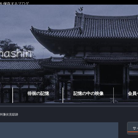
を保存するブログ
徘徊の記憶
記憶の中の映像
会員
州藩伏見邸跡
サ