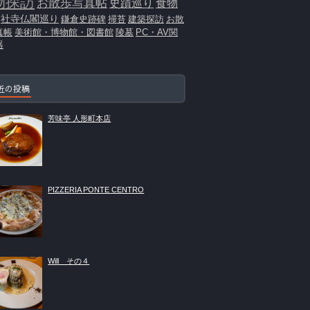
物探訪
お散歩写真帖
史蹟巡り
食物
社寺仏閣巡り
鎌倉史跡碑
掃苔
建築探訪
お散
真帳
美術館・博物館・図書館
陵墓
PC・AV関
器
近の投稿
芳味亭 人形町本店
PIZZERIA PONTE CENTRO
Will その４