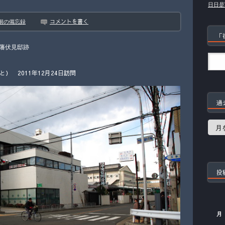
日日是
コメントを書く
徊の備忘録
「
藩伏見邸跡
 2011年12月24日訪問
過
過
去
の
記
事
投
月