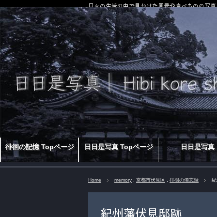
日々の生活の中で見かけた風景や食べものの写真
徘徊の記憶 Topページ
日日是写真 Topページ
日日是写真
Home
memory
,
京都市伏見区
,
徘徊の備忘録
紀
紀州藩伏見邸跡