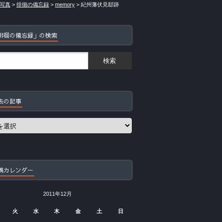
写真
>
徘徊の備忘録
>
memory
>
紀州藩伏見邸跡
徘徊の備忘録」の検索
去の記事
稿カレンダー
2011年12月
火
水
木
金
土
日