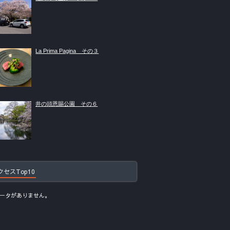
La Prima Pagina その３
井の頭恩賜公園 その６
クセスTop10
ータがありません。