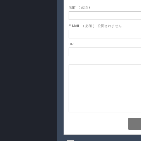
名前
( 必須 )
E-MAIL
( 必須 ) - 公開されません -
URL