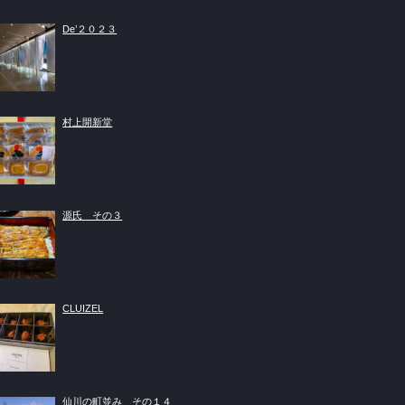
De’２０２３
村上開新堂
源氏 その３
CLUIZEL
仙川の町並み その１４