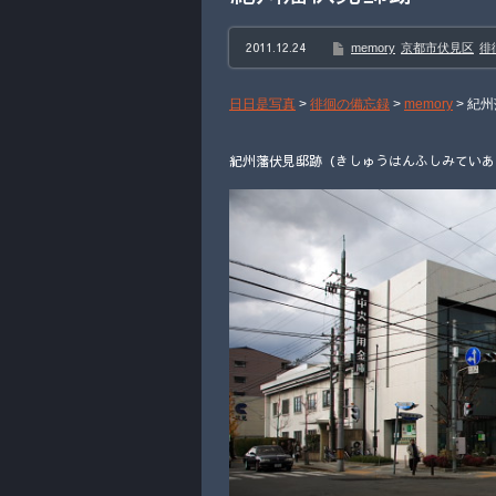
2011.12.24
memory
京都市伏見区
徘
日日是写真
>
徘徊の備忘録
>
memory
>
紀州
紀州藩伏見邸跡（きしゅうはんふしみていあと）