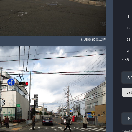
5
12
紀州藩伏見邸跡
19
26
« 9月
カ
カ
テ
ゴ
リ
ー
タ