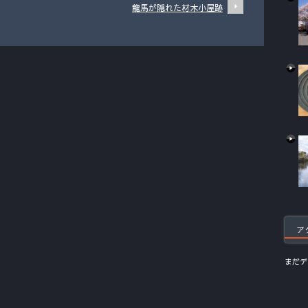
龍馬が隠れた材木小屋跡
ア
まだデ