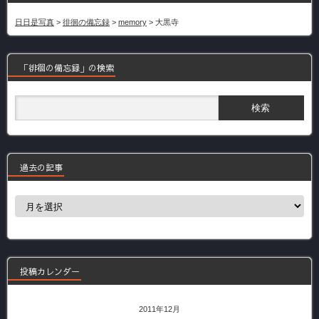
日日是写真
>
徘徊の備忘録
>
memory
>
大黒寺
「徘徊の備忘録」の検索
過去の記事
過
去
の
記
事
投稿カレンダー
2011年12月