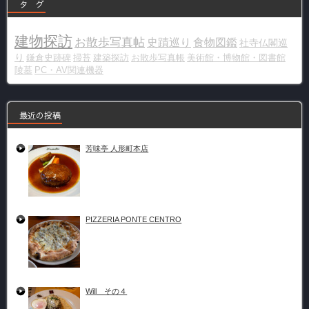
タ グ
建物探訪
お散歩写真帖
史蹟巡り
食物図鑑
社寺仏閣巡
り
鎌倉史跡碑
掃苔
建築探訪
お散歩写真帳
美術館・博物館・図書館
陵墓
PC・AV関連機器
最近の投稿
芳味亭 人形町本店
PIZZERIA PONTE CENTRO
Will その４