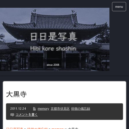
menu
大黒寺
2011.12.24
memory
京都市伏見区
徘徊の備忘録
コメントを書く