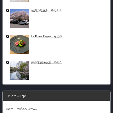
仙川の町並み その１４
La Prima Pagina その３
井の頭恩賜公園 その６
アクセスTop10
まだデータがありません。