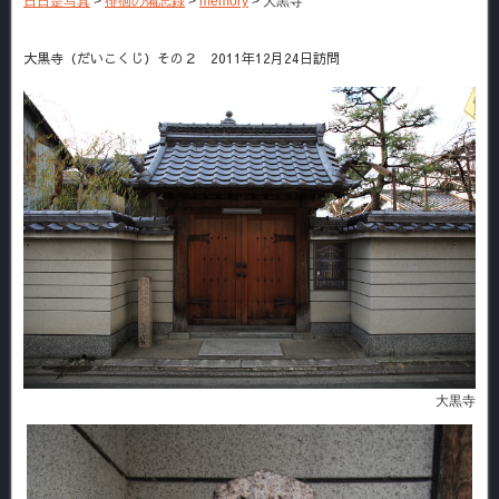
日日是写真
>
徘徊の備忘録
>
memory
>
大黒寺
大黒寺（だいこくじ）その２ 2011年12月24日訪問
大黒寺