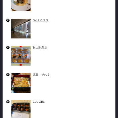
De’２０２３
村上開新堂
源氏 その３
CLUIZEL