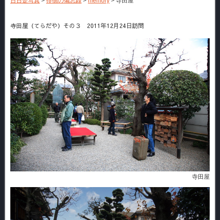
日日是写真
>
徘徊の備忘録
>
memory
>
寺田屋
寺田屋（てらだや）その３ 2011年12月24日訪問
寺田屋