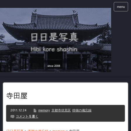
menu
寺田屋
2011.12.24
memory
京都市伏見区
徘徊の備忘録
コメントを書く