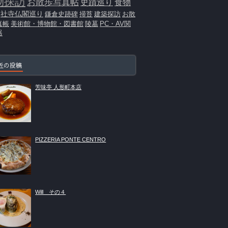
物探訪
お散歩写真帖
史蹟巡り
食物
社寺仏閣巡り
鎌倉史跡碑
掃苔
建築探訪
お散
真帳
美術館・博物館・図書館
陵墓
PC・AV関
器
近の投稿
芳味亭 人形町本店
PIZZERIA PONTE CENTRO
Will その４