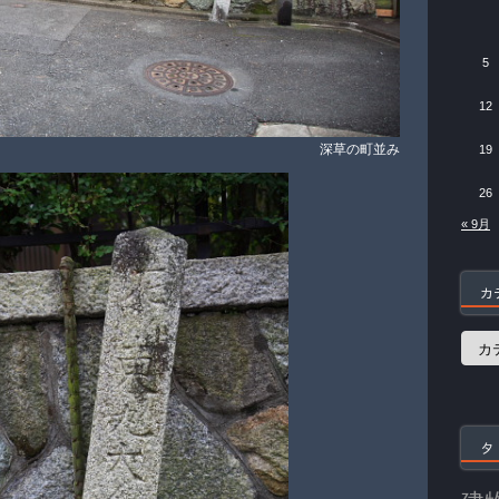
5
12
深草の町並み
19
26
« 9月
カ
カ
テ
ゴ
リ
ー
タ