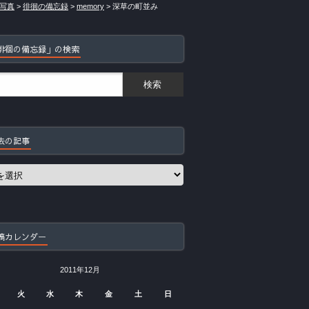
写真
>
徘徊の備忘録
>
memory
>
深草の町並み
徘徊の備忘録」の検索
去の記事
稿カレンダー
2011年12月
火
水
木
金
土
日