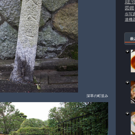
建
図鑑
歩写
連機
最
深草の町並み