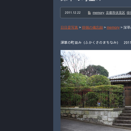
2011.12.22
memory
京都市伏見区
徘
日日是写真
>
徘徊の備忘録
>
memory
>
深草
深草の町並み（ふかくさのまちなみ） 2011