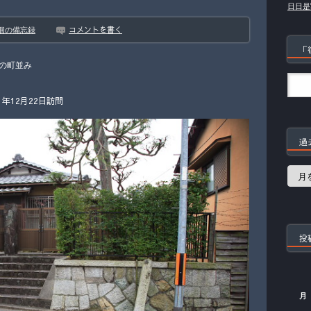
日日是
コメントを書く
徊の備忘録
「
の町並み
年12月22日訪問
過
過
去
の
記
事
投
月