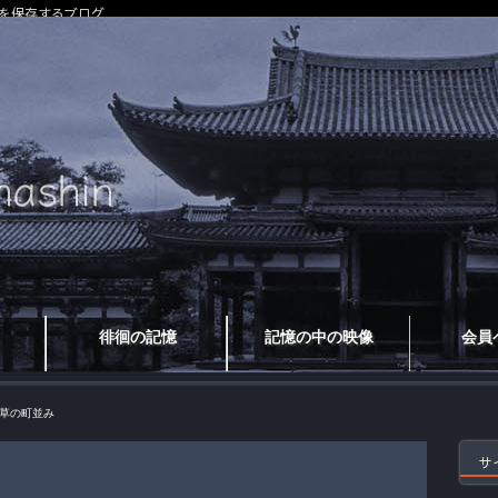
を保存するブログ
徘徊の記憶
記憶の中の映像
会員
草の町並み
サ