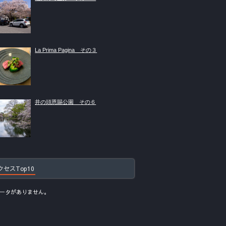
La Prima Pagina その３
井の頭恩賜公園 その６
クセスTop10
ータがありません。