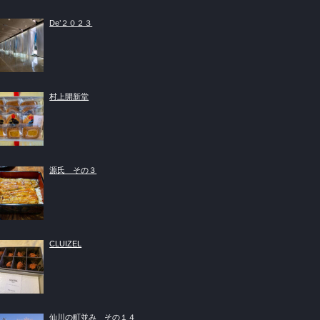
De’２０２３
村上開新堂
源氏 その３
CLUIZEL
仙川の町並み その１４