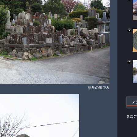
深草の町並み
ア
まだデ