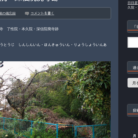
日日是
久院・
コメントを書く
徊の備忘録
「
寺 了性院・本久院・深信院廃寺跡
うとうじ しんしんいん・ほんきゅういん・りょうしょういんあ
過
過
去
の
記
事
投
月