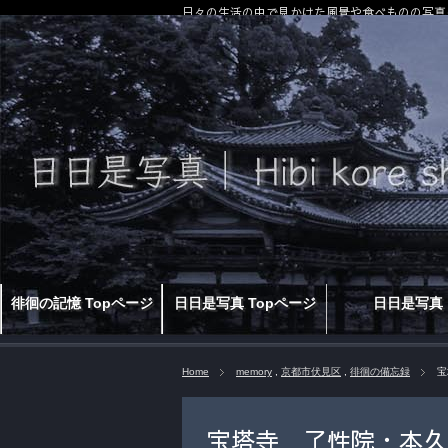
日々の生活の中で見かけた風景や食べものの写真
徘徊の記憶 Topページ
日日是写真 Topページ
日日是写真
Home
memory
,
京都市伏見区
,
徘徊の備忘録
宝
宝塔寺 了性院・本久