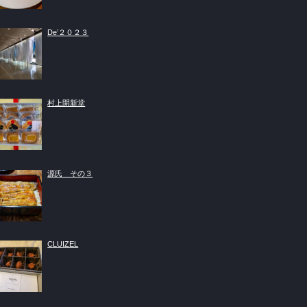
De’２０２３
村上開新堂
源氏 その３
CLUIZEL