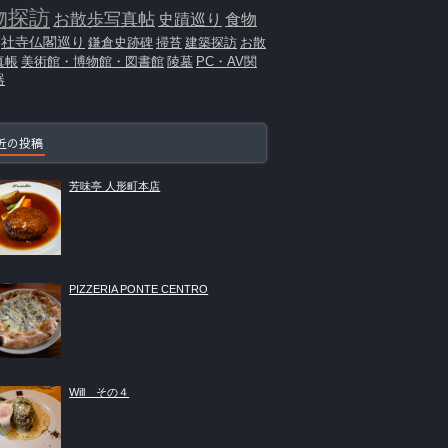
物探訪
お散歩写真帖
史蹟巡り
食物
社寺仏閣巡り
鎌倉史跡碑
掃苔
建築探訪
お散
真帳
美術館・博物館・図書館
陵墓
PC・AV関
器
近の投稿
芳味亭 人形町本店
PIZZERIA PONTE CENTRO
Will その４