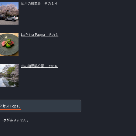
仙川の町並み その１４
La Prima Pagina その３
井の頭恩賜公園 その６
クセスTop10
ータがありません。