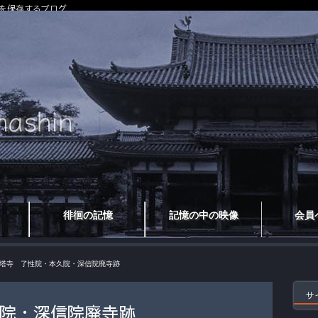
を保存するブログ
徘徊の記憶
記憶の中の映像
会員
塔寺 了性院・本久院・深信院廃寺跡
サ
院・深信院廃寺跡