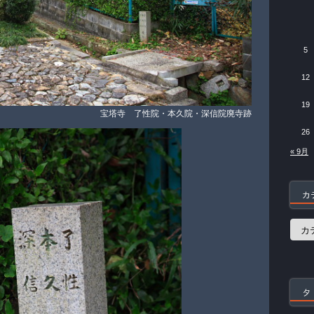
5
12
19
宝塔寺 了性院・本久院・深信院廃寺跡
26
« 9月
カ
カ
テ
ゴ
リ
ー
タ