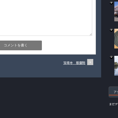
宝塔寺 慈雲院
ア
まだデ