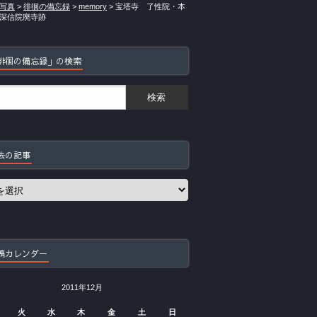
写真
>
徘徊の備忘録
>
memory
>
宝塔寺 了性院・本
深信院廃寺跡
徘徊の備忘録」の検索
去の記事
稿カレンダー
2011年12月
火
水
木
金
土
日