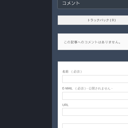
コメント
トラックバック ( 0 )
この記事へのコメントはありません。
名前
( 必須 )
E-MAIL
( 必須 ) - 公開されません -
URL