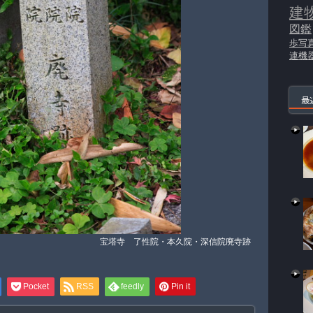
建
図鑑
歩写
連機
最
宝塔寺 了性院・本久院・深信院廃寺跡
Pocket
RSS
feedly
Pin it