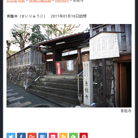
日日是写真
>
徘徊の備忘録
>
memory
>
青龍寺
青龍寺（せいりゅうじ） 2011年01月16日訪問
青龍寺