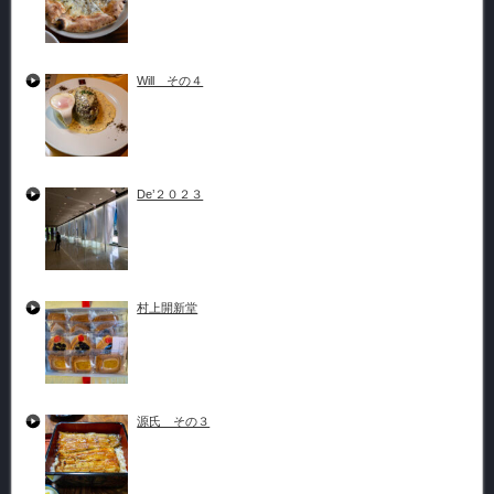
Will その４
De’２０２３
村上開新堂
源氏 その３