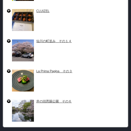
CLUIZEL
仙川の町並み その１４
La Prima Pagina その３
井の頭恩賜公園 その６