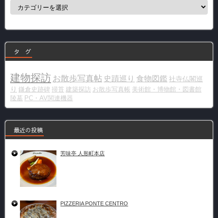
カ
テ
ゴ
リ
ー
タ グ
建物探訪
お散歩写真帖
史蹟巡り
食物図鑑
社寺仏閣巡
り
鎌倉史跡碑
掃苔
建築探訪
お散歩写真帳
美術館・博物館・図書館
陵墓
PC・AV関連機器
最近の投稿
芳味亭 人形町本店
PIZZERIA PONTE CENTRO