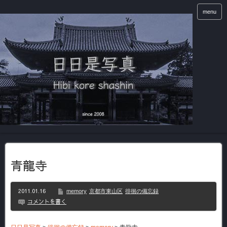
menu
青龍寺
2011.01.16
memory
京都市東山区
徘徊の備忘録
コメントを書く