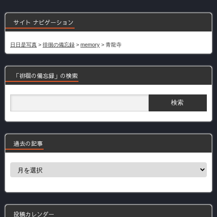
サイト ナビゲーション
日日是写真
>
徘徊の備忘録
>
memory
>
青龍寺
「徘徊の備忘録」の検索
過去の記事
過
去
の
記
事
投稿カレンダー