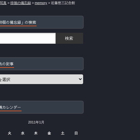
写真
>
徘徊の備忘録
>
memory
>
近藤悠三記念館
徘徊の備忘録」の検索
去の記事
稿カレンダー
2011年1月
火
水
木
金
土
日