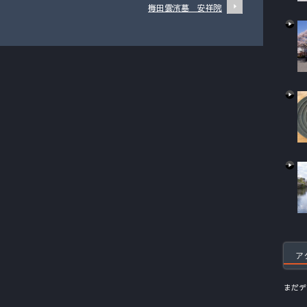
梅田雲濱墓 安祥院
ア
まだデ