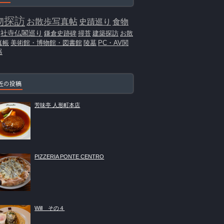
物探訪
お散歩写真帖
史蹟巡り
食物
社寺仏閣巡り
鎌倉史跡碑
掃苔
建築探訪
お散
真帳
美術館・博物館・図書館
陵墓
PC・AV関
器
近の投稿
芳味亭 人形町本店
PIZZERIA PONTE CENTRO
Will その４