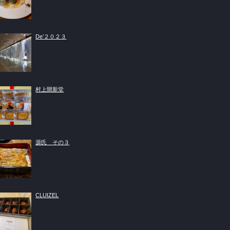
De’２０２３
村上開新堂
源氏 その３
CLUIZEL