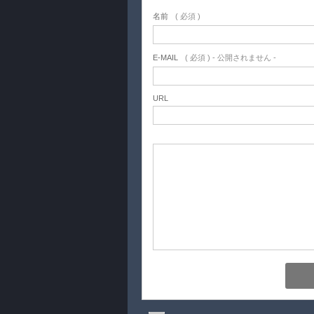
名前
( 必須 )
E-MAIL
( 必須 ) - 公開されません -
URL