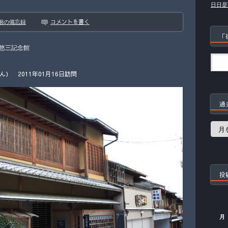
日日是
コメントを書く
徊の備忘録
「
悠三記念館
 2011年01月16日訪問
過
過
去
の
記
事
投
月