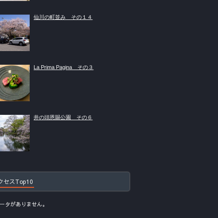
仙川の町並み その１４
La Prima Pagina その３
井の頭恩賜公園 その６
クセスTop10
ータがありません。