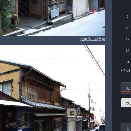
3
10
近藤悠三記念館
17
24
31
« 12月
カ
カ
テ
ゴ
リ
ー
タ