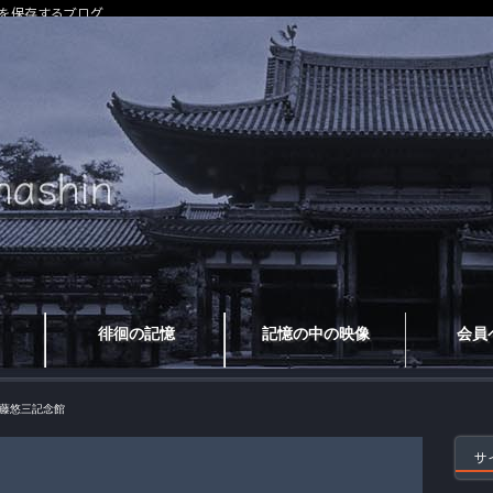
を保存するブログ
徘徊の記憶
記憶の中の映像
会員
藤悠三記念館
サ