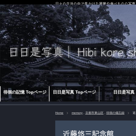
日々の生活の中で見かけた風景や食べものの写真
徘徊の記憶 Topページ
日日是写真 Topページ
日日是写真
Home
memory
,
京都市東山区
,
徘徊の備忘録
近
近藤悠三記念館