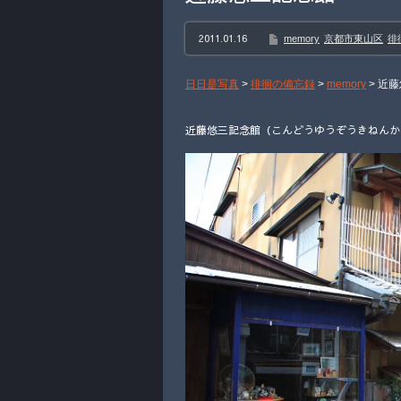
2011.01.16
memory
京都市東山区
徘
日日是写真
>
徘徊の備忘録
>
memory
>
近藤
近藤悠三記念館（こんどうゆうぞうきねんかん）