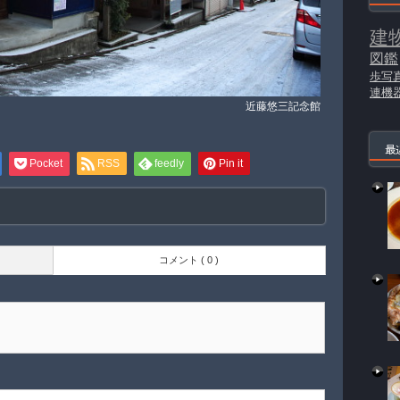
建
図鑑
歩写
連機
近藤悠三記念館
最
Pocket
RSS
feedly
Pin it
コメント ( 0 )