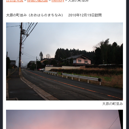
日日是写真
>
徘徊の備忘録
>
memory
>
大原の町並み
大原の町並み（おおはらのまちなみ） 2010年12月19日訪問
大原の町並み