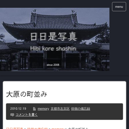
menu
大原の町並み
2010.12.19
memory
京都市左京区
徘徊の備忘録
コメントを書く