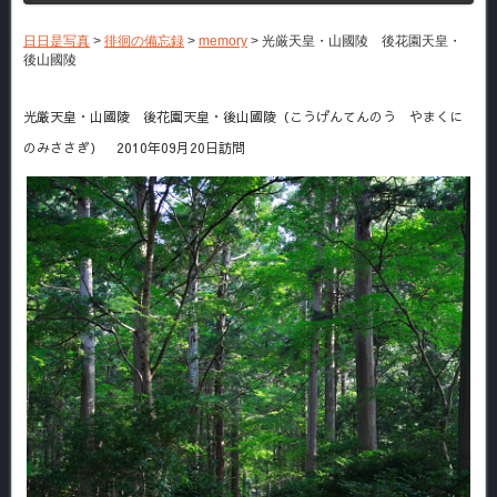
日日是写真
>
徘徊の備忘録
>
memory
>
光厳天皇・山國陵 後花園天皇・
後山國陵
光厳天皇・山國陵 後花園天皇・後山國陵（こうげんてんのう やまくに
のみささぎ） 2010年09月20日訪問