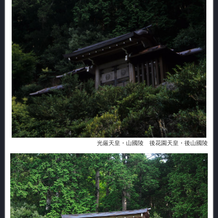
光厳天皇・山國陵 後花園天皇・後山國陵