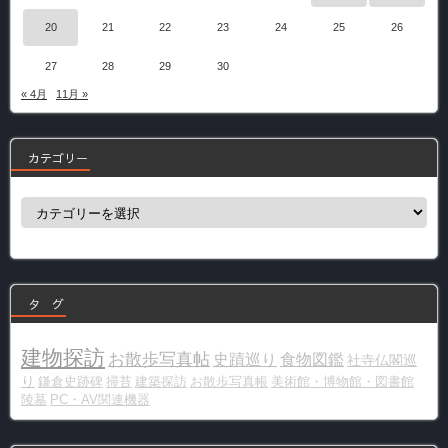
20
21
22
23
24
25
26
27
28
29
30
« 4月
11月 »
カテゴリー
カ
テ
ゴ
リ
ー
タ グ
建物探訪
お散歩写真帖
史蹟巡り
食物図鑑
社寺仏閣巡
り
鎌倉史跡碑
掃苔
建築探訪
お散歩写真帳
美術館・博物館・図書館
陵墓
PC・AV関連機器