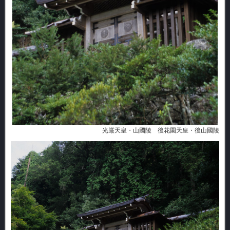
光厳天皇・山國陵 後花園天皇・後山國陵