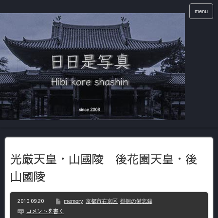
menu
光厳天皇・山國陵 後花園天皇・後
山國陵
2010.09.20
memory
京都市右京区
徘徊の備忘録
コメントを書く