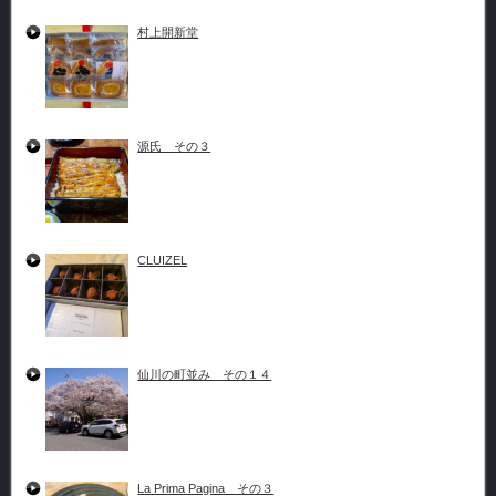
村上開新堂
源氏 その３
CLUIZEL
仙川の町並み その１４
La Prima Pagina その３