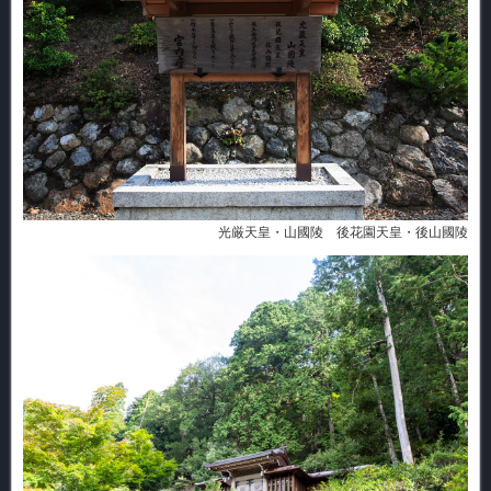
光厳天皇・山國陵 後花園天皇・後山國陵