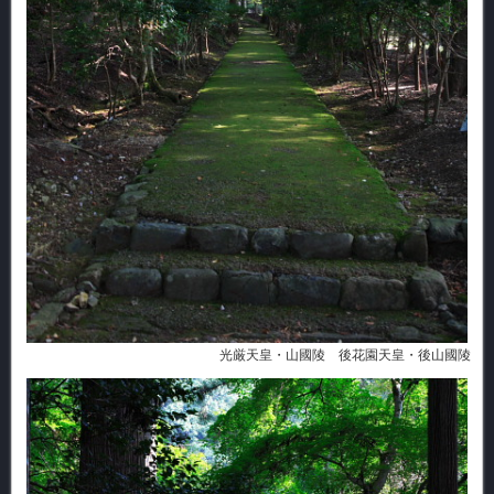
光厳天皇・山國陵 後花園天皇・後山國陵