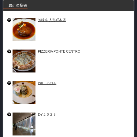
最近の投稿
芳味亭 人形町本店
PIZZERIA PONTE CENTRO
Will その４
De’２０２３