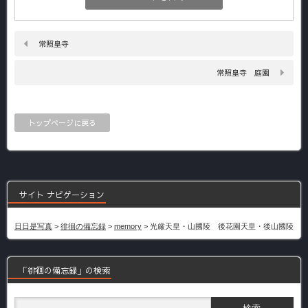
常照皇寺
常照皇寺 庭園
トップページに戻る
サイト ナビゲーション
日日是写真
>
徘徊の備忘録
>
memory
>
光厳天皇・山國陵 後花園天皇・後山國陵
「徘徊の備忘録」の検索