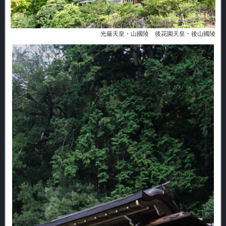
光厳天皇・山國陵 後花園天皇・後山國陵